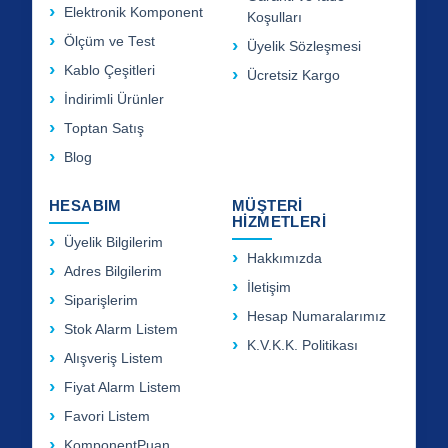
Elektronik Komponent
Koşulları
Ölçüm ve Test
Üyelik Sözleşmesi
Kablo Çeşitleri
Ücretsiz Kargo
İndirimli Ürünler
Toptan Satış
Blog
HESABIM
MÜŞTERİ
HİZMETLERİ
Üyelik Bilgilerim
Hakkımızda
Adres Bilgilerim
İletişim
Siparişlerim
Hesap Numaralarımız
Stok Alarm Listem
K.V.K.K. Politikası
Alışveriş Listem
Fiyat Alarm Listem
Favori Listem
KomponentPuan