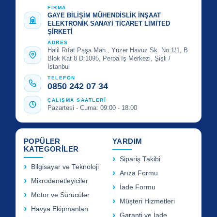
FİRMA
GAYE BİLİŞİM MÜHENDİSLİK İNŞAAT
ELEKTRONİK SANAYİ TİCARET LİMİTED
ŞİRKETİ
ADRES
Halil Rıfat Paşa Mah., Yüzer Havuz Sk. No:1/1, B
Blok Kat 8 D:1095, Perpa İş Merkezi, Şişli /
İstanbul
TELEFON
0850 242 07 34
ÇALIŞMA SAATLERİ
Pazartesi - Cuma: 09:00 - 18:00
POPÜLER
YARDIM
KATEGORİLER
Sipariş Takibi
Bilgisayar ve Teknoloji
Arıza Formu
Mikrodenetleyiciler
İade Formu
Motor ve Sürücüler
Müşteri Hizmetleri
Havya Ekipmanları
Garanti ve İade