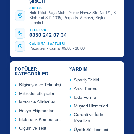
ŞİRKETİ
ADRES
Halil Rıfat Paşa Mah., Yüzer Havuz Sk. No:1/1, B
Blok Kat 8 D:1095, Perpa İş Merkezi, Şişli /
İstanbul
TELEFON
0850 242 07 34
ÇALIŞMA SAATLERİ
Pazartesi - Cuma: 09:00 - 18:00
POPÜLER
YARDIM
KATEGORİLER
Sipariş Takibi
Bilgisayar ve Teknoloji
Arıza Formu
Mikrodenetleyiciler
İade Formu
Motor ve Sürücüler
Müşteri Hizmetleri
Havya Ekipmanları
Garanti ve İade
Elektronik Komponent
Koşulları
Ölçüm ve Test
Üyelik Sözleşmesi