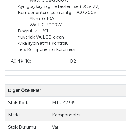
Watt: 0.08-3000W
Ayrı güç kaynağı ile beslenirse (DC5-12V)
Komponentci ölçüm aralığı: DC0-300V
Akım: 0-10A
Watt: 0-3000W
Doğruluk: ± %1
Yuvarlak VA LCD ekran
Arka aydınlatma kontrolü
Ters Komponentci koruması
Ağırlık (Kg)
0.2
Diğer Özellikler
Stok Kodu
MTR-47399
Marka
Komponentci
Stok Durumu
Var