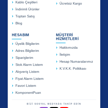
Kablo Çeşitleri
Ücretsiz Kargo
İndirimli Ürünler
Toptan Satış
Blog
HESABIM
MÜŞTERİ
HİZMETLERİ
Üyelik Bilgilerim
Hakkımızda
Adres Bilgilerim
İletişim
Siparişlerim
Hesap Numaralarımız
Stok Alarm Listem
K.V.K.K. Politikası
Alışveriş Listem
Fiyat Alarm Listem
Favori Listem
KomponentPuan
BİZİ SOSYAL MEDYADA TAKİP EDİN