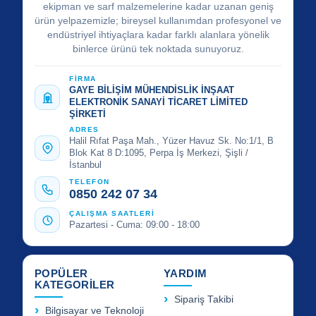
ekipman ve sarf malzemelerine kadar uzanan geniş
ürün yelpazemizle; bireysel kullanımdan profesyonel ve
endüstriyel ihtiyaçlara kadar farklı alanlara yönelik
binlerce ürünü tek noktada sunuyoruz.
FİRMA
GAYE BİLİŞİM MÜHENDİSLİK İNŞAAT
ELEKTRONİK SANAYİ TİCARET LİMİTED
ŞİRKETİ
ADRES
Halil Rıfat Paşa Mah., Yüzer Havuz Sk. No:1/1, B
Blok Kat 8 D:1095, Perpa İş Merkezi, Şişli /
İstanbul
TELEFON
0850 242 07 34
ÇALIŞMA SAATLERİ
Pazartesi - Cuma: 09:00 - 18:00
POPÜLER
YARDIM
KATEGORİLER
Sipariş Takibi
Bilgisayar ve Teknoloji