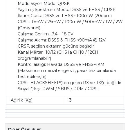
Modülasyon Modu: QPSK
Yayılmış Spektrum Modu: DSSS ve FHSS / CRSF
İletim Gücü: DSSS ve FHSS <100mW (20dbm)
CRSF 10mW / 25mW / 100mW / 500mW / 1W / 2W
(Opsiyonel)
Çalışma Gerilimi: 7.4 ~ 18.0V
Çalışma Akımı: DSSS & FHSS <90mA @ 12V
CRSF, seçilen aktarım gücüne bağlıdır
Kanal Miktarı: 10/12 (CH5 ila CH10 / 12CH
programlanabilir)
Kontrol aralığı: Havada DSSS ve FHSS-4KM
(Maksimum menzil engelsiz, parazitsiz bir alanda
test edilmiştir)
CRSF-BLACKSHEEP\'ten gelen RX ve TX\'e bağlıdır
Sinyal Çıkışı: PWM / SBUS / PPM / CRSF
Ağırlık (Kg)
3
Diğer Özellikler