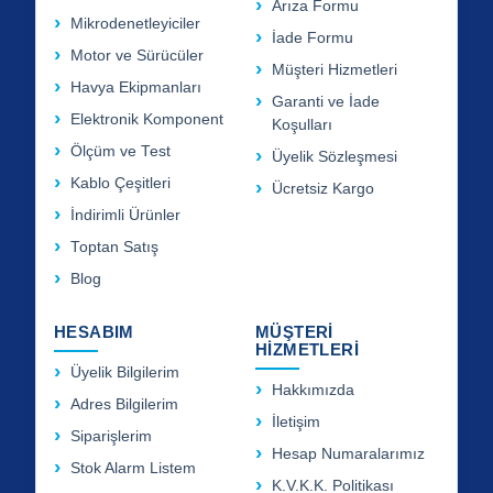
Arıza Formu
Mikrodenetleyiciler
İade Formu
Motor ve Sürücüler
Müşteri Hizmetleri
Havya Ekipmanları
Garanti ve İade
Elektronik Komponent
Koşulları
Ölçüm ve Test
Üyelik Sözleşmesi
Kablo Çeşitleri
Ücretsiz Kargo
İndirimli Ürünler
Toptan Satış
Blog
HESABIM
MÜŞTERİ
HİZMETLERİ
Üyelik Bilgilerim
Hakkımızda
Adres Bilgilerim
İletişim
Siparişlerim
Hesap Numaralarımız
Stok Alarm Listem
K.V.K.K. Politikası