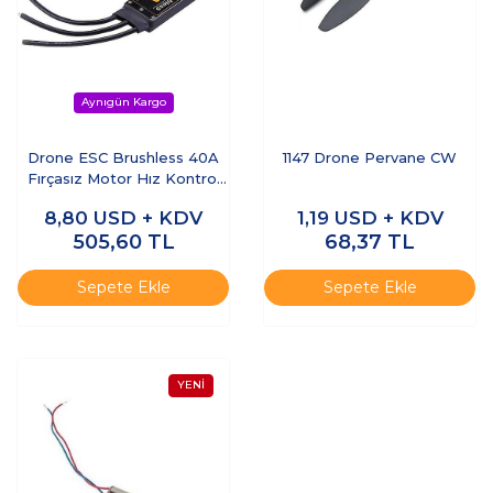
Drone ESC Brushless 40A
1147 Drone Pervane CW
Fırçasız Motor Hız Kontrol
Sürücüsü - 2-4S LiPo
8,80
USD + KDV
1,19
USD + KDV
Uyumlu Bullet Konnektörlü
505,60
TL
68,37
TL
Sepete Ekle
Sepete Ekle