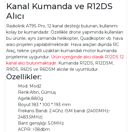
Kanal Kumanda ve R12DS
Alıcı
Radiolink AT9S Pro, 12 kanal desteği bulunan, kullanımı
kolay bir kumandadır. Özellikle drone yapımında kullanılan
bu ürünle, aynı zamanda helikopter, Quadkopter vb. hava
aracı projeleri yapılabilmektedir. Hava araçları dışında RC
Araç, tekne çeşitli uzaktan kumandalı motor kumanda
projelerine uygundur.
Ürün içeriğinde alıcı olarak R12DS 12
kanal alıcı bulunmaktadır.
Kumanda R12DS, R12DSM,
R9DS, R6DS ve R6DSM alıcılar ile uyumludur.
Özellikler:
Mod: Mod2
Renk:Altın, Gümüş
Ağırlık:880g
Boyut:183 * 100 * 193 mm
Frekans Bandı: 2.4Ghz ISM bandı (2400MHz-
2483.5MHz)
Bant genişliği: 5.0MHz
ACPR: >38dbm