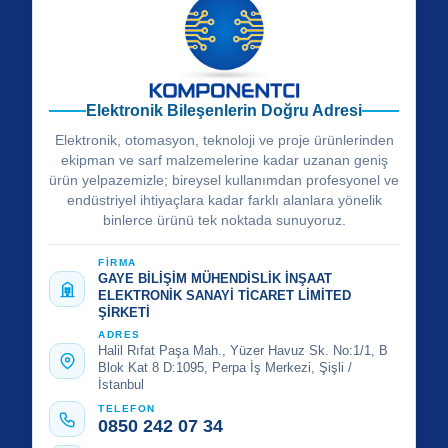
Elektronik Bileşenlerin Doğru Adresi
Elektronik, otomasyon, teknoloji ve proje ürünlerinden
ekipman ve sarf malzemelerine kadar uzanan geniş
ürün yelpazemizle; bireysel kullanımdan profesyonel ve
endüstriyel ihtiyaçlara kadar farklı alanlara yönelik
binlerce ürünü tek noktada sunuyoruz.
FİRMA
GAYE BİLİŞİM MÜHENDİSLİK İNŞAAT
ELEKTRONİK SANAYİ TİCARET LİMİTED
ŞİRKETİ
ADRES
Halil Rıfat Paşa Mah., Yüzer Havuz Sk. No:1/1, B
Blok Kat 8 D:1095, Perpa İş Merkezi, Şişli /
İstanbul
TELEFON
0850 242 07 34