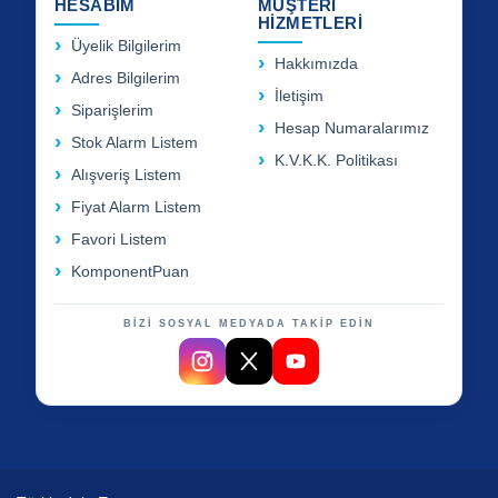
HESABIM
MÜŞTERİ
HİZMETLERİ
Üyelik Bilgilerim
Hakkımızda
Adres Bilgilerim
İletişim
Siparişlerim
Hesap Numaralarımız
Stok Alarm Listem
K.V.K.K. Politikası
Alışveriş Listem
Fiyat Alarm Listem
Favori Listem
KomponentPuan
BİZİ SOSYAL MEDYADA TAKİP EDİN