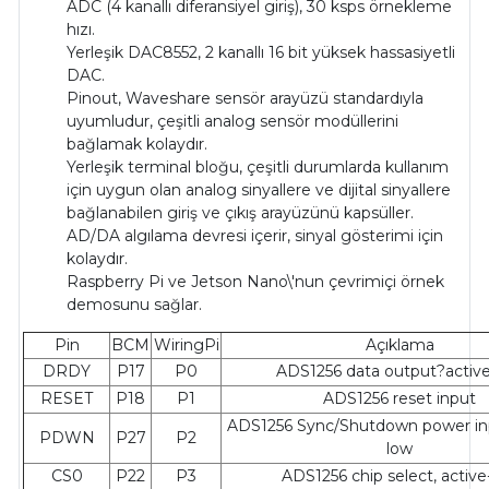
ADC (4 kanallı diferansiyel giriş), 30 ksps örnekleme
hızı.
Yerleşik DAC8552, 2 kanallı 16 bit yüksek hassasiyetli
DAC.
Pinout, Waveshare sensör arayüzü standardıyla
uyumludur, çeşitli analog sensör modüllerini
bağlamak kolaydır.
Yerleşik terminal bloğu, çeşitli durumlarda kullanım
için uygun olan analog sinyallere ve dijital sinyallere
bağlanabilen giriş ve çıkış arayüzünü kapsüller.
AD/DA algılama devresi içerir, sinyal gösterimi için
kolaydır.
Raspberry Pi ve Jetson Nano\'nun çevrimiçi örnek
demosunu sağlar.
Pin
BCM
WiringPi
Açıklama
DRDY
P17
P0
ADS1256 data output?activ
RESET
P18
P1
ADS1256 reset input
ADS1256 Sync/Shutdown power inp
PDWN
P27
P2
low
CS0
P22
P3
ADS1256 chip select, active