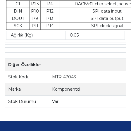
C1
P23
P4
DAC8532 chip select, activ
DIN
P10
P12
SPI data input
DOUT
P9
P13
SPI data output
SCK
P11
P14
SPI clock signal
Ağırlık (Kg)
0.05
Diğer Özellikler
Stok Kodu
MTR-47043
Marka
Komponentci
Stok Durumu
Var