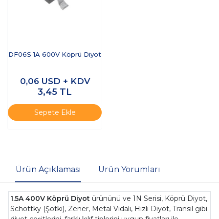
DF06S 1A 600V Köprü Diyot
0,06
USD + KDV
3,45
TL
Sepete Ekle
Ürün Açıklaması
Ürün Yorumları
1.5A 400V Köprü Diyot
ürününü ve 1N Serisi, Köprü Diyot,
Schottky (Şotki), Zener, Metal Vidalı, Hızlı Diyot, Transil gibi
diyot çeşitlerini, farklı kılıf tiplerini uygun fiyatları ile