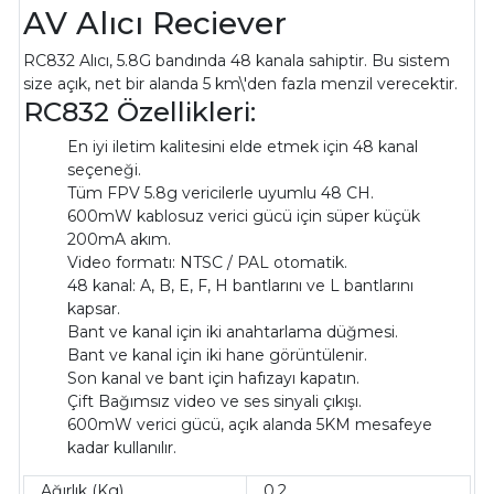
AV Alıcı Reciever
RC832 Alıcı, 5.8G bandında 48 kanala sahiptir. Bu sistem
size açık, net bir alanda 5 km\'den fazla menzil verecektir.
RC832 Özellikleri:
En iyi iletim kalitesini elde etmek için 48 kanal
seçeneği.
Tüm FPV 5.8g vericilerle uyumlu 48 CH.
600mW kablosuz verici gücü için süper küçük
200mA akım.
Video formatı: NTSC / PAL otomatik.
48 kanal: A, B, E, F, H bantlarını ve L bantlarını
kapsar.
Bant ve kanal için iki anahtarlama düğmesi.
Bant ve kanal için iki hane görüntülenir.
Son kanal ve bant için hafızayı kapatın.
Çift Bağımsız video ve ses sinyali çıkışı.
600mW verici gücü, açık alanda 5KM mesafeye
kadar kullanılır.
Ağırlık (Kg)
0.2