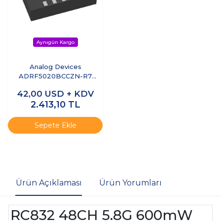
Analog Devices
ADRF5020BCCZN-R7
9kHz–30GHz SPDT RF
42,00
USD + KDV
Anahtar Silicon Switch
2.413,10
TL
Sepete Ekle
Ürün Açıklaması
Ürün Yorumları
RC832 48CH 5.8G 600mW