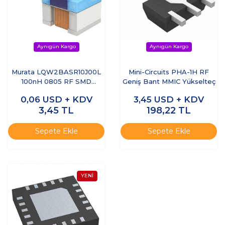
Murata LQW2BASR10J00L
Mini-Circuits PHA-1H RF
100nH 0805 RF SMD
Geniş Bant MMIC Yükselteç
Endüktör
0,06
USD + KDV
3,45
USD + KDV
3,45
TL
198,22
TL
Sepete Ekle
Sepete Ekle