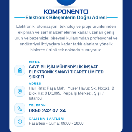
Elektronik Bileşenlerin Doğru Adresi
Elektronik, otomasyon, teknoloji ve proje ürünlerinden
ekipman ve sarf malzemelerine kadar uzanan geniş
ürün yelpazemizle; bireysel kullanımdan profesyonel ve
endüstriyel ihtiyaçlara kadar farklı alanlara yönelik
binlerce ürünü tek noktada sunuyoruz.
FİRMA
GAYE BİLİŞİM MÜHENDİSLİK İNŞAAT
ELEKTRONİK SANAYİ TİCARET LİMİTED
ŞİRKETİ
ADRES
Halil Rıfat Paşa Mah., Yüzer Havuz Sk. No:1/1, B
Blok Kat 8 D:1095, Perpa İş Merkezi, Şişli /
İstanbul
TELEFON
0850 242 07 34
ÇALIŞMA SAATLERİ
Pazartesi - Cuma: 09:00 - 18:00