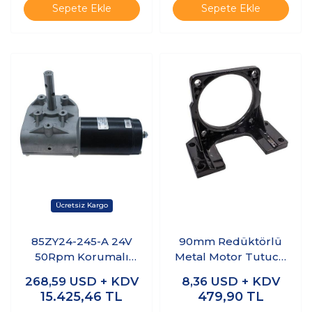
Sepete Ekle
Sepete Ekle
85ZY24-245-A 24V
90mm Redüktörlü
50Rpm Korumalı
Metal Motor Tutucu
Silecek Motoru
YN90 85ZY
268,59
USD + KDV
8,36
USD + KDV
15.425,46
TL
479,90
TL