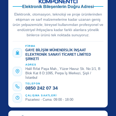
Elektronik Bileşenlerin Doğru Adresi
Elektronik, otomasyon, teknoloji ve proje ürünlerinden
ekipman ve sarf malzemelerine kadar uzanan geniş
ürün yelpazemizle; bireysel kullanımdan profesyonel ve
endüstriyel ihtiyaçlara kadar farklı alanlara yönelik
binlerce ürünü tek noktada sunuyoruz.
FİRMA
GAYE BİLİŞİM MÜHENDİSLİK İNŞAAT
ELEKTRONİK SANAYİ TİCARET LİMİTED
ŞİRKETİ
ADRES
Halil Rıfat Paşa Mah., Yüzer Havuz Sk. No:1/1, B
Blok Kat 8 D:1095, Perpa İş Merkezi, Şişli /
İstanbul
TELEFON
0850 242 07 34
ÇALIŞMA SAATLERİ
Pazartesi - Cuma: 09:00 - 18:00