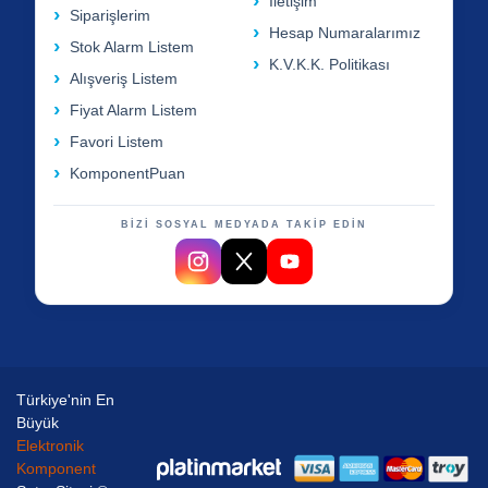
İletişim
Siparişlerim
Hesap Numaralarımız
Stok Alarm Listem
K.V.K.K. Politikası
Alışveriş Listem
Fiyat Alarm Listem
Favori Listem
KomponentPuan
BİZİ SOSYAL MEDYADA TAKİP EDİN
Türkiye'nin En
Büyük
Elektronik
Komponent