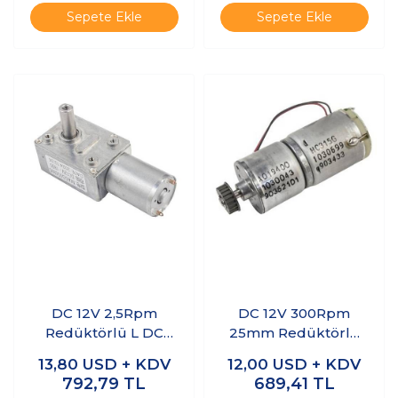
Sepete Ekle
Sepete Ekle
DC 12V 2,5Rpm
DC 12V 300Rpm
Redüktörlü L DC
25mm Redüktörlü
Motor
Havlu Dispenseri
13,80
USD + KDV
12,00
USD + KDV
Motoru
792,79
TL
689,41
TL