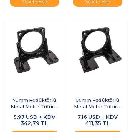
Sepete Ekle
Sepete Ekle
70mm Redüktörlü
80mm Redüktörlü
Metal Motor Tutucu
Metal Motor Tutucu
YN70 63ZY
YN80 76ZY
5,97
USD + KDV
7,16
USD + KDV
342,79
TL
411,35
TL