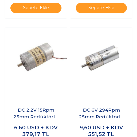
Sepete Ekle
Sepete Ekle
DC 2.2V 15Rpm
DC 6V 294Rpm
25mm Redüktörlü
25mm Redüktörlü
Dc Motor
Dc Motor
6,60
USD + KDV
9,60
USD + KDV
379,17
TL
551,52
TL