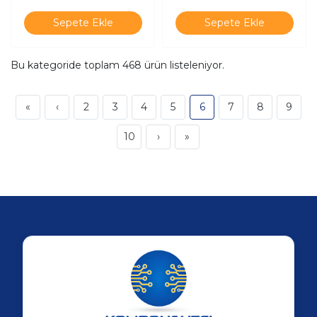
Sepete Ekle
Sepete Ekle
Bu kategoride toplam
468
ürün listeleniyor.
«
‹
2
3
4
5
6
7
8
9
10
›
»