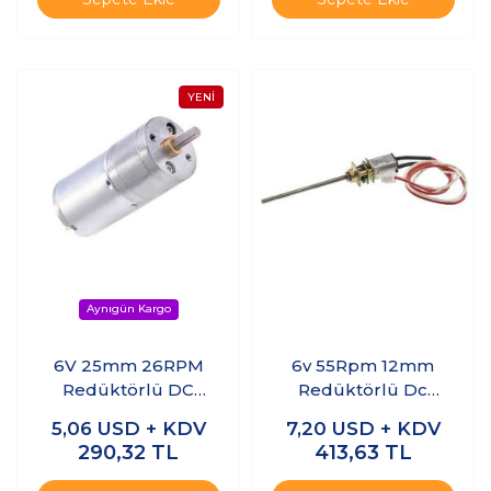
6V 25mm 26RPM
6v 55Rpm 12mm
Redüktörlü DC
Redüktörlü Dc
Motor
Motor Vidalı Uzun
5,06
USD + KDV
7,20
USD + KDV
Milli
290,32
TL
413,63
TL