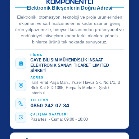
Elektronik Bileşenlerin Doğru Adresi
Elektronik, otomasyon, teknoloji ve proje ürünlerinden
ekipman ve sarf malzemelerine kadar uzanan geniş
ürün yelpazemizle; bireysel kullanımdan profesyonel ve
endüstriyel ihtiyaçlara kadar farklı alanlara yönelik
binlerce ürünü tek noktada sunuyoruz.
FİRMA
GAYE BİLİŞİM MÜHENDİSLİK İNŞAAT
ELEKTRONİK SANAYİ TİCARET LİMİTED
ŞİRKETİ
ADRES
Halil Rıfat Paşa Mah., Yüzer Havuz Sk. No:1/1, B
Blok Kat 8 D:1095, Perpa İş Merkezi, Şişli /
İstanbul
TELEFON
0850 242 07 34
ÇALIŞMA SAATLERİ
Pazartesi - Cuma: 09:00 - 18:00