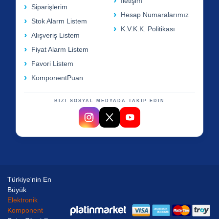
İletişim
Siparişlerim
Hesap Numaralarımız
Stok Alarm Listem
K.V.K.K. Politikası
Alışveriş Listem
Fiyat Alarm Listem
Favori Listem
KomponentPuan
BİZİ SOSYAL MEDYADA TAKİP EDİN
Türkiye'nin En
Büyük
Elektronik
Komponent