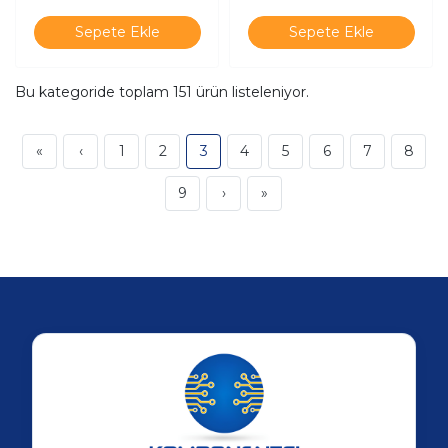
Sepete Ekle
Sepete Ekle
Bu kategoride toplam
151
ürün listeleniyor.
«
‹
1
2
3
4
5
6
7
8
9
›
»