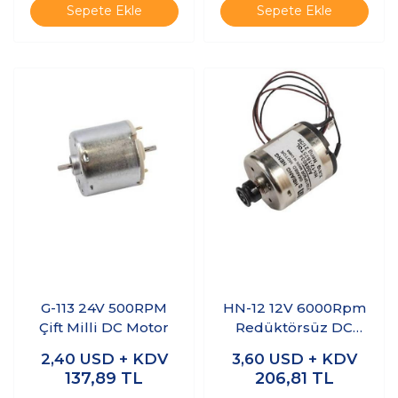
Sepete Ekle
Sepete Ekle
G-113 24V 500RPM
HN-12 12V 6000Rpm
Çift Milli DC Motor
Redüktörsüz DC
Motor
2,40
USD + KDV
3,60
USD + KDV
137,89
TL
206,81
TL