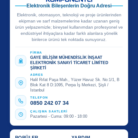
Elektronik Bileşenlerin Doğru Adresi
Elektronik, otomasyon, teknoloji ve proje ürünlerinden
ekipman ve sarf malzemelerine kadar uzanan geniş
ürün yelpazemizle; bireysel kullanımdan profesyonel ve
endüstriyel ihtiyaçlara kadar farklı alanlara yönelik
binlerce ürünü tek noktada sunuyoruz.
FİRMA
GAYE BİLİŞİM MÜHENDİSLİK İNŞAAT
ELEKTRONİK SANAYİ TİCARET LİMİTED
ŞİRKETİ
ADRES
Halil Rıfat Paşa Mah., Yüzer Havuz Sk. No:1/1, B
Blok Kat 8 D:1095, Perpa İş Merkezi, Şişli /
İstanbul
TELEFON
0850 242 07 34
ÇALIŞMA SAATLERİ
Pazartesi - Cuma: 09:00 - 18:00
POPÜLER
YARDIM