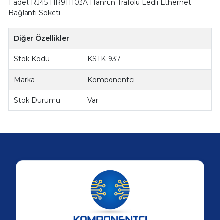
1 adet RJ45 HR911103A Hanrun Trafolu Ledli Ethernet
Bağlantı Soketi
Diğer Özellikler
Stok Kodu
KSTK-937
Marka
Komponentci
Stok Durumu
Var