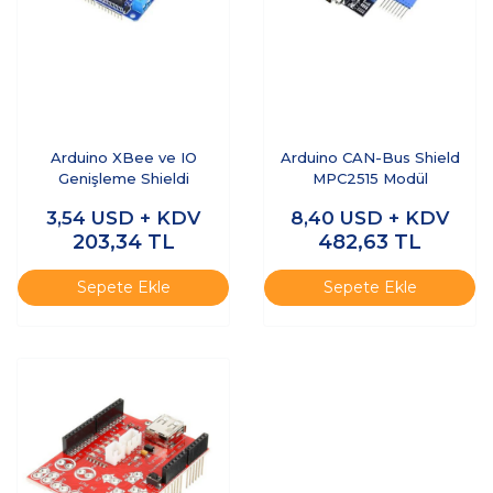
Arduino XBee ve IO
Arduino CAN-Bus Shield
Genişleme Shieldi
MPC2515 Modül
3,54
USD + KDV
8,40
USD + KDV
203,34
TL
482,63
TL
Sepete Ekle
Sepete Ekle