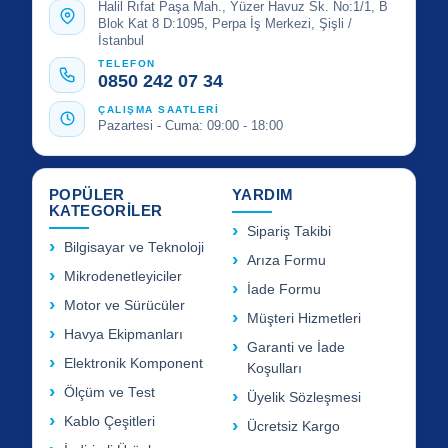
Halil Rıfat Paşa Mah., Yüzer Havuz Sk. No:1/1, B
Blok Kat 8 D:1095, Perpa İş Merkezi, Şişli /
İstanbul
TELEFON
0850 242 07 34
ÇALIŞMA SAATLERİ
Pazartesi - Cuma: 09:00 - 18:00
POPÜLER
YARDIM
KATEGORİLER
Sipariş Takibi
Bilgisayar ve Teknoloji
Arıza Formu
Mikrodenetleyiciler
İade Formu
Motor ve Sürücüler
Müşteri Hizmetleri
Havya Ekipmanları
Garanti ve İade
Elektronik Komponent
Koşulları
Ölçüm ve Test
Üyelik Sözleşmesi
Kablo Çeşitleri
Ücretsiz Kargo