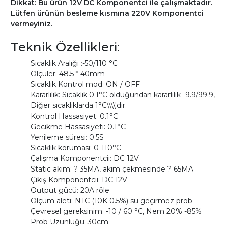
Dikkat: Bu ürün 12V DC Komponentci ile çalışmaktadır.
Lütfen ürünün besleme kısmına 220V Komponentci
vermeyiniz.
Teknik Özellikleri:
Sıcaklık Aralığı :-50/110 °C
Ölçüler: 48.5 * 40mm
Sıcaklık Kontrol mod: ON / OFF
Kararlılık: Sıcaklık 0.1°C olduğundan kararlılık -9.9/99.9,
Diğer sıcaklıklarda 1°C\\\\'dir.
Kontrol Hassasiyet: 0.1°C
Gecikme Hassasiyeti: 0.1°C
Yenileme süresi: 0.5S
Sıcaklık koruması: 0-110°C
Çalışma Komponentciı: DC 12V
Static akım: ? 35MA, akım çekmesinde ? 65MA
Çıkış Komponentciı: DC 12V
Output gücü: 20A röle
Ölçüm aleti: NTC (10K 0.5%) su geçirmez prob
Çevresel gereksinim: -10 / 60 °C, Nem 20% -85%
Prob Uzunluğu: 30cm