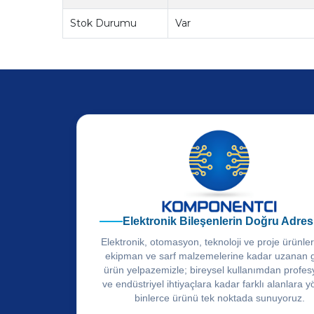
Stok Durumu
Var
Elektronik Bileşenlerin Doğru Adres
Elektronik, otomasyon, teknoloji ve proje ürünle
ekipman ve sarf malzemelerine kadar uzanan 
ürün yelpazemizle; bireysel kullanımdan profes
ve endüstriyel ihtiyaçlara kadar farklı alanlara y
binlerce ürünü tek noktada sunuyoruz.