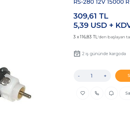
RS-280 12V 15000 R
309,61 TL
5,39 USD + KD
116,83 TL
'den başlayan ta
2
iş gününde kargoda
-
+
Sa