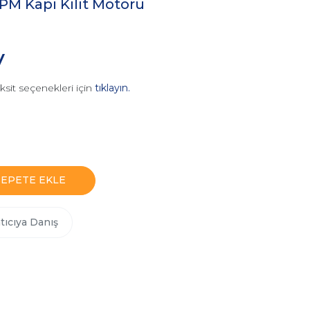
PM Kapı Kilit Motoru
V
ksit seçenekleri için
tıklayın.
SEPETE EKLE
tıcıya Danış