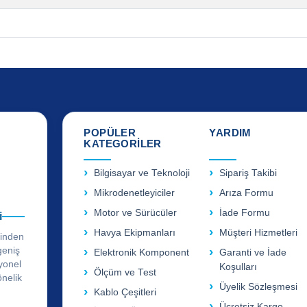
POPÜLER
YARDIM
KATEGORİLER
Bilgisayar ve Teknoloji
Sipariş Takibi
Mikrodenetleyiciler
Arıza Formu
Motor ve Sürücüler
İade Formu
i
Havya Ekipmanları
Müşteri Hizmetleri
rinden
geniş
Elektronik Komponent
Garanti ve İade
yonel
Koşulları
Ölçüm ve Test
önelik
Üyelik Sözleşmesi
Kablo Çeşitleri
Ücretsiz Kargo