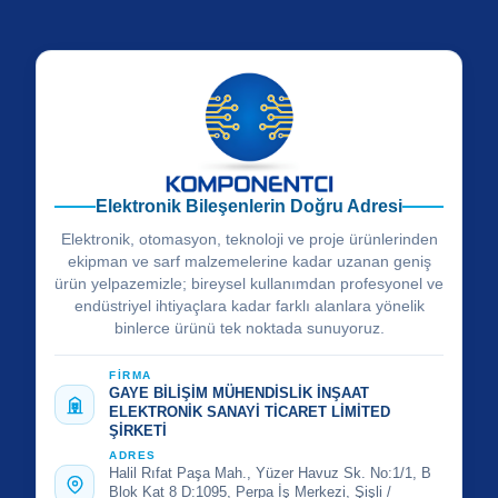
Elektronik Bileşenlerin Doğru Adresi
Elektronik, otomasyon, teknoloji ve proje ürünlerinden
ekipman ve sarf malzemelerine kadar uzanan geniş
ürün yelpazemizle; bireysel kullanımdan profesyonel ve
endüstriyel ihtiyaçlara kadar farklı alanlara yönelik
binlerce ürünü tek noktada sunuyoruz.
FİRMA
GAYE BİLİŞİM MÜHENDİSLİK İNŞAAT
ELEKTRONİK SANAYİ TİCARET LİMİTED
ŞİRKETİ
ADRES
Halil Rıfat Paşa Mah., Yüzer Havuz Sk. No:1/1, B
Blok Kat 8 D:1095, Perpa İş Merkezi, Şişli /