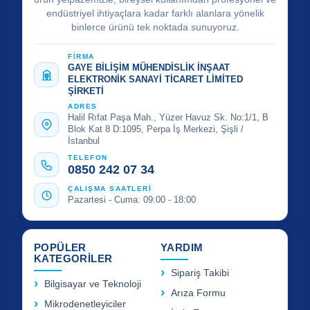
endüstriyel ihtiyaçlara kadar farklı alanlara yönelik
binlerce ürünü tek noktada sunuyoruz.
FİRMA
GAYE BİLİŞİM MÜHENDİSLİK İNŞAAT
ELEKTRONİK SANAYİ TİCARET LİMİTED
ŞİRKETİ
ADRES
Halil Rıfat Paşa Mah., Yüzer Havuz Sk. No:1/1, B
Blok Kat 8 D:1095, Perpa İş Merkezi, Şişli /
İstanbul
TELEFON
0850 242 07 34
ÇALIŞMA SAATLERİ
Pazartesi - Cuma: 09:00 - 18:00
POPÜLER
YARDIM
KATEGORİLER
Sipariş Takibi
Bilgisayar ve Teknoloji
Arıza Formu
Mikrodenetleyiciler