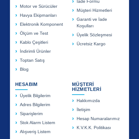
İade Formu
Motor ve Sürücüler
Müşteri Hizmetleri
Havya Ekipmanları
Garanti ve İade
Elektronik Komponent
Koşulları
Ölçüm ve Test
Üyelik Sözleşmesi
Kablo Çeşitleri
Ücretsiz Kargo
İndirimli Ürünler
Toptan Satış
Blog
HESABIM
MÜŞTERİ
HİZMETLERİ
Üyelik Bilgilerim
Hakkımızda
Adres Bilgilerim
İletişim
Siparişlerim
Hesap Numaralarımız
Stok Alarm Listem
K.V.K.K. Politikası
Alışveriş Listem