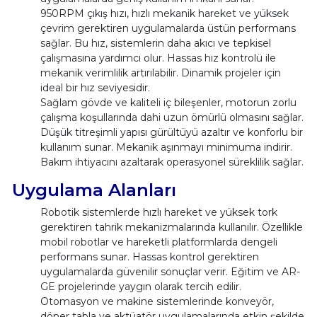
950RPM çıkış hızı, hızlı mekanik hareket ve yüksek
çevrim gerektiren uygulamalarda üstün performans
sağlar. Bu hız, sistemlerin daha akıcı ve tepkisel
çalışmasına yardımcı olur. Hassas hız kontrolü ile
mekanik verimlilik artırılabilir. Dinamik projeler için
ideal bir hız seviyesidir.
Sağlam gövde ve kaliteli iç bileşenler, motorun zorlu
çalışma koşullarında dahi uzun ömürlü olmasını sağlar.
Düşük titreşimli yapısı gürültüyü azaltır ve konforlu bir
kullanım sunar. Mekanik aşınmayı minimuma indirir.
Bakım ihtiyacını azaltarak operasyonel süreklilik sağlar.
Uygulama Alanları
Robotik sistemlerde hızlı hareket ve yüksek tork
gerektiren tahrik mekanizmalarında kullanılır. Özellikle
mobil robotlar ve hareketli platformlarda dengeli
performans sunar. Hassas kontrol gerektiren
uygulamalarda güvenilir sonuçlar verir. Eğitim ve AR-
GE projelerinde yaygın olarak tercih edilir.
Otomasyon ve makine sistemlerinde konveyör,
döner tabla ve aktüatör uygulamalarında etkin şekilde