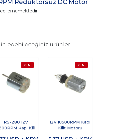
0RPM Redüktörsüz DC Motor
n edilememektedir.
ih edebileceğiniz ürünler
RS-280 12V
12V 10500RPM Kapı
500RPM Kapı Kilit
Kilit Motoru
Motoru
,77
USD + KDV
5,37
USD + KDV