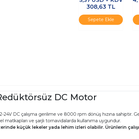
308,63
TL
Sepete Ekle
Redüktörsüz DC Motor
V DC çalışma gerilime ve 8000 rpm dönüş hızına sahiptir. Genel
ı el matkapları ve şarjlı tornavidalarda kullanıma uygundur.
inde küçük lekeler yada lehim izleri olabilir. Ürünlerin çalış