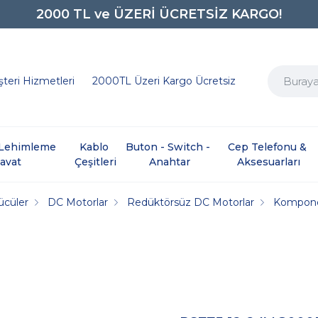
2000 TL ve ÜZERİ ÜCRETSİZ KARGO!
0850 242 0734
teri Hizmetleri
2000TL Üzeri Kargo Ücretsiz
e Lehimleme 
Kablo 
Buton - Switch - 
Cep Telefonu & 
davat
Çeşitleri
Anahtar
Aksesuarları
ücüler
DC Motorlar
Redüktörsüz DC Motorlar
Kompone