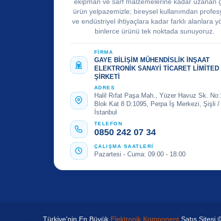
ekipman ve sarf malzemelerine kadar uzanan 
ürün yelpazemizle; bireysel kullanımdan profes
ve endüstriyel ihtiyaçlara kadar farklı alanlara y
binlerce ürünü tek noktada sunuyoruz.
FİRMA
GAYE BİLİŞİM MÜHENDİSLİK İNŞAAT
ELEKTRONİK SANAYİ TİCARET LİMİTED
ŞİRKETİ
ADRES
Halil Rıfat Paşa Mah., Yüzer Havuz Sk. No:
Blok Kat 8 D:1095, Perpa İş Merkezi, Şişli /
İstanbul
TELEFON
0850 242 07 34
ÇALIŞMA SAATLERİ
Pazartesi - Cuma: 09:00 - 18:00
Türkiye'nin En Büyük
Elektronik Komponent
Satış Sitesi 