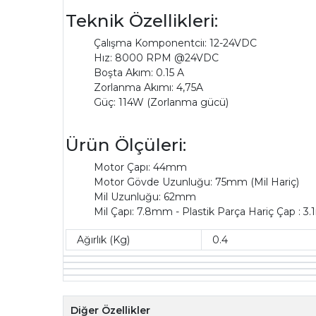
Teknik Özellikleri:
Çalışma Komponentciı: 12-24VDC
Hız: 8000 RPM @24VDC
Boşta Akım: 0.15 A
Zorlanma Akımı: 4,75A
Güç: 114W (Zorlanma gücü)
Ürün Ölçüleri:
Motor Çapı: 44mm
Motor Gövde Uzunluğu: 75mm (Mil Hariç)
Mil Uzunluğu: 62mm
Mil Çapı: 7.8mm - Plastik Parça Hariç Çap : 
Ağırlık (Kg)
0.4
Diğer Özellikler