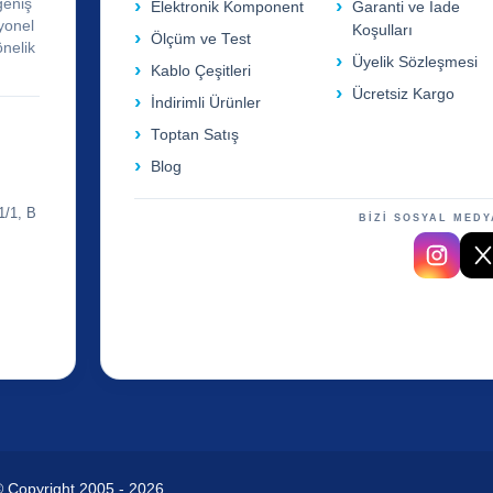
geniş
Elektronik Komponent
Garanti ve İade
yonel
Koşulları
Ölçüm ve Test
önelik
Üyelik Sözleşmesi
Kablo Çeşitleri
Ücretsiz Kargo
İndirimli Ürünler
Toptan Satış
Blog
1/1, B
BİZİ SOSYAL MEDY
© Copyright 2005 - 2026