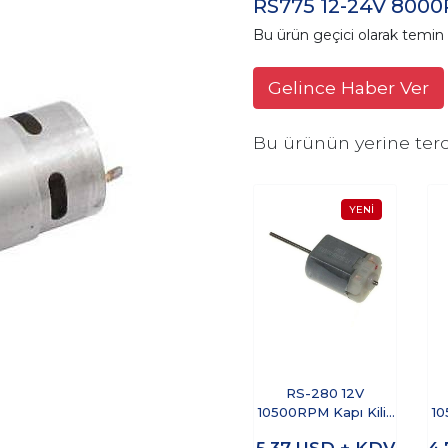
RS775 12-24V 800
Bu ürün geçici olarak temi
Gelince Haber Ver
Bu ürünün yerine terc
RS-280 12V
10500RPM Kapı Kilit
10
Motoru (Uzun Milli)
5,37
USD + KDV
4