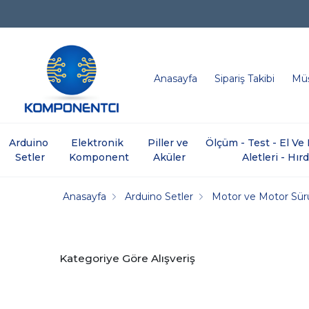
Anasayfa
Sipariş Takibi
Müş
Arduino 
Elektronik 
Piller ve 
Ölçüm - Test - El V
Setler
Komponent
Aküler
Aletleri - Hır
Anasayfa
Arduino Setler
Motor ve Motor Sür
Kategoriye Göre Alışveriş