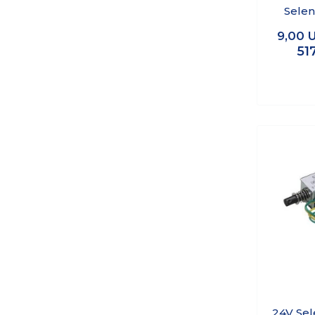
Selen
083
9,00
51
24V Sel