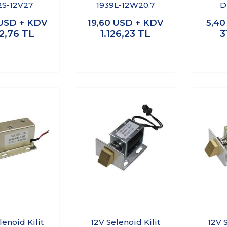
2S-12V27
1939L-12W20.7
D
USD + KDV
19,60
USD + KDV
5,4
82,76
TL
1.126,23
TL
3
lenoid Kilit
12V Selenoid Kilit
12V S