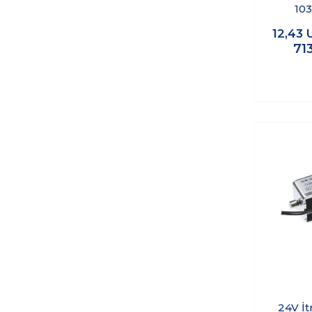
10
12,43
71
24V İ