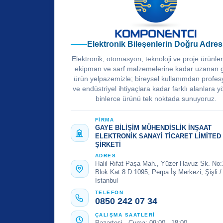
Elektronik Bileşenlerin Doğru Adres
Elektronik, otomasyon, teknoloji ve proje ürünle
ekipman ve sarf malzemelerine kadar uzanan 
ürün yelpazemizle; bireysel kullanımdan profes
ve endüstriyel ihtiyaçlara kadar farklı alanlara y
binlerce ürünü tek noktada sunuyoruz.
FİRMA
GAYE BİLİŞİM MÜHENDİSLİK İNŞAAT
ELEKTRONİK SANAYİ TİCARET LİMİTED
ŞİRKETİ
ADRES
Halil Rıfat Paşa Mah., Yüzer Havuz Sk. No:
Blok Kat 8 D:1095, Perpa İş Merkezi, Şişli /
İstanbul
TELEFON
0850 242 07 34
ÇALIŞMA SAATLERİ
Pazartesi - Cuma: 09:00 - 18:00