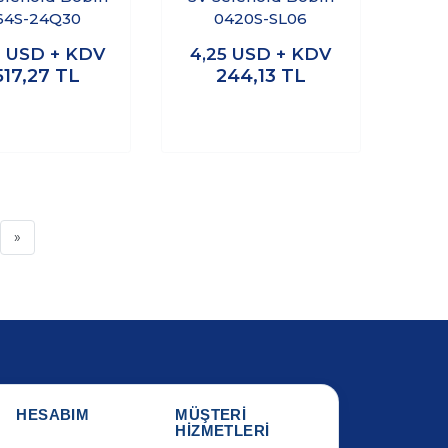
64S-24Q30
0420S-SL06
1
USD + KDV
4,25
USD + KDV
517,27
TL
244,13
TL
»
HESABIM
MÜŞTERİ
HİZMETLERİ