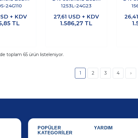
S-24G110
1253L-24G23
15
SD + KDV
27,61
USD + KDV
26,4
5,85
TL
1.586,27
TL
1.
ide toplam
65
ürün listeleniyor.
1
2
3
4
›
POPÜLER
YARDIM
KATEGORİLER