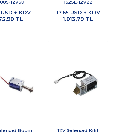
08S-12V50
1325L-12V22
0
USD + KDV
17,65
USD + KDV
75,90
TL
1.013,79
TL
elenoid Bobin
12V Selenoid Kilit