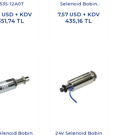
253S-12A07
Selenoid Bobin
0630S-24A50
3
USD + KDV
7,57
USD + KDV
351,74
TL
435,16
TL
elenoid Bobin
24V Selenoid Bobin