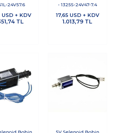
51L-24V57.6
- 1325S-24V47-7.4
3
USD + KDV
17,65
USD + KDV
351,74
TL
1.013,79
TL
elenoid Bobin
5V Selenoid Bobin