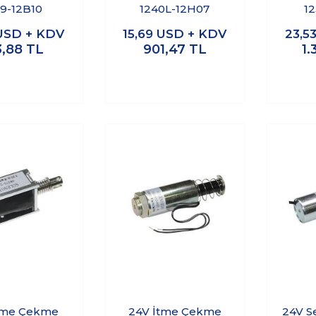
39-12B10
1240L-12H07
1
USD + KDV
15,69
USD + KDV
23,5
3,88
TL
901,47
TL
1.
tme Çekme
24V İtme Çekme
24V S