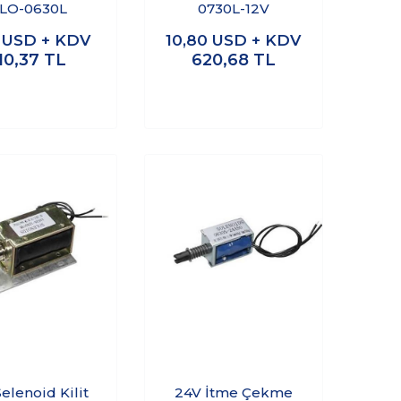
LO-0630L
0730L-12V
0
USD + KDV
10,80
USD + KDV
10,37
TL
620,68
TL
elenoid Kilit
24V İtme Çekme