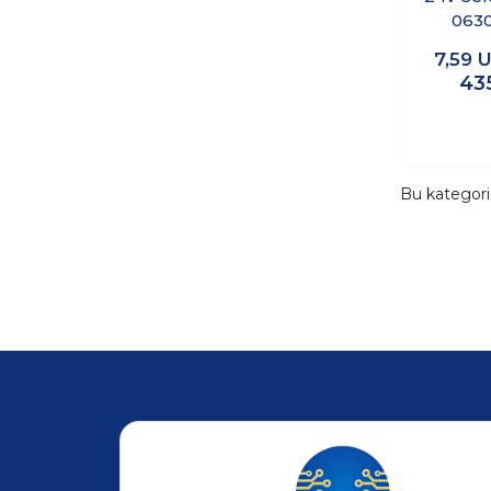
0630
7,59
U
43
Bu kategor