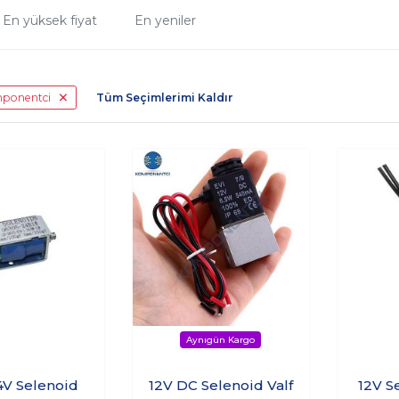
En yüksek fiyat
En yeniler
mponentci
Tüm Seçimlerimi Kaldır
24V Selenoid
12V DC Selenoid Valf
12V S