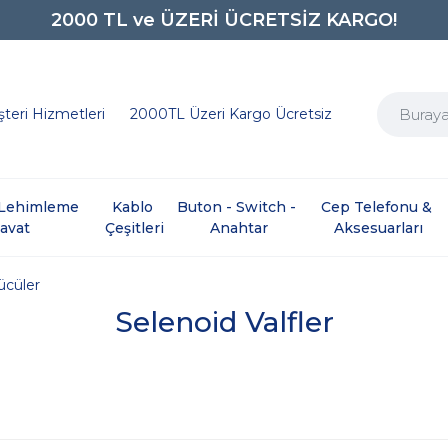
0850 242 0734
teri Hizmetleri
2000TL Üzeri Kargo Ücretsiz
e Lehimleme 
Kablo 
Buton - Switch - 
Cep Telefonu & 
davat
Çeşitleri
Anahtar
Aksesuarları
ücüler
Selenoid Valfler