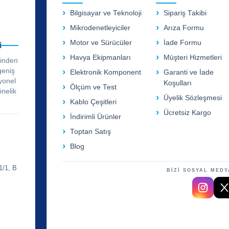
Bilgisayar ve Teknoloji
Sipariş Takibi
Mikrodenetleyiciler
Arıza Formu
Motor ve Sürücüler
İade Formu
i
Havya Ekipmanları
Müşteri Hizmetleri
rinden
geniş
Elektronik Komponent
Garanti ve İade
yonel
Koşulları
Ölçüm ve Test
önelik
Üyelik Sözleşmesi
Kablo Çeşitleri
Ücretsiz Kargo
İndirimli Ürünler
Toptan Satış
Blog
1/1, B
BİZİ SOSYAL MEDY