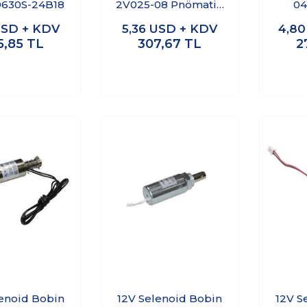
0630S-24B18
2V025-08 Pnömatik
04
Valf
SD + KDV
5,36
USD + KDV
4,8
5,85
TL
307,67
TL
2
lenoid Bobin
12V Selenoid Bobin
12V S