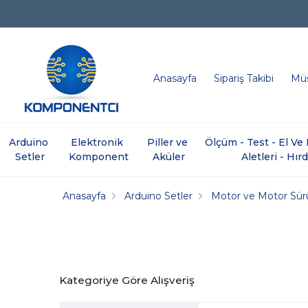
Anasayfa
Sipariş Takibi
Müş
Arduino 
Elektronik 
Piller ve 
Ölçüm - Test - El V
Setler
Komponent
Aküler
Aletleri - Hır
Anasayfa
Arduino Setler
Motor ve Motor Sür
Kategoriye Göre Alışveriş