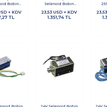
oid Bobin
Selenoid Bobin
25
7S-24E41
2551S-24V57.6
USD + KDV
23,53
USD + KDV
23,5
7,27
TL
1.351,74
TL
1.
enoid Bobin
24V Selenoid Bobin
24V S