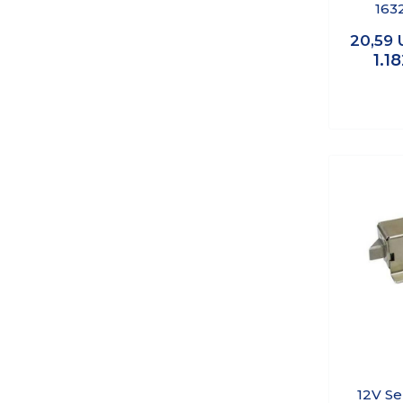
163
20,59
1.1
12V Se