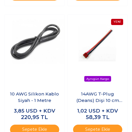
10 AWG Silikon Kablo
14AWG T-Plug
Siyah - 1 Metre
(Deans) Dişi 10 cm
Silikon Kablo
3,85
USD + KDV
1,02
USD + KDV
220,95
TL
58,39
TL
Sepete Ekle
Sepete Ekle