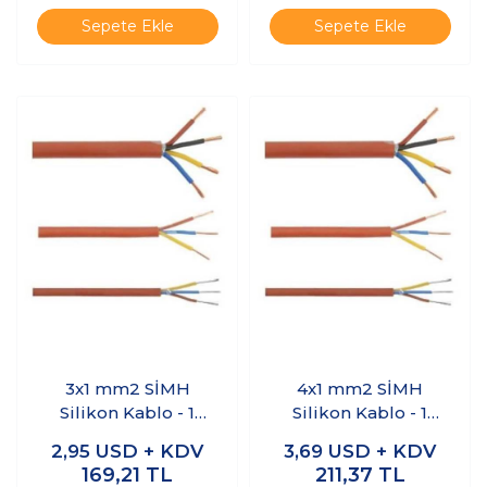
Sepete Ekle
Sepete Ekle
3x1 mm2 SİMH
4x1 mm2 SİMH
Silikon Kablo - 1
Silikon Kablo - 1
Metre
Metre
2,95
USD + KDV
3,69
USD + KDV
169,21
TL
211,37
TL