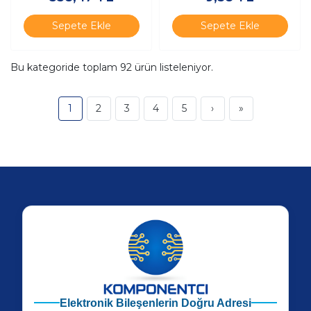
Siyah
Sepete Ekle
Sepete Ekle
Bu kategoride toplam
92
ürün listeleniyor.
1
2
3
4
5
›
»
Elektronik Bileşenlerin Doğru Adresi