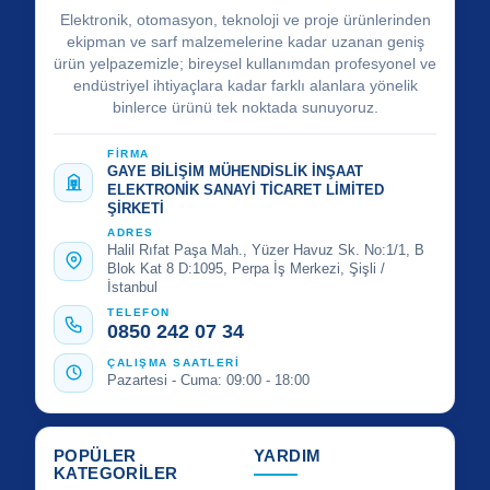
Elektronik, otomasyon, teknoloji ve proje ürünlerinden
ekipman ve sarf malzemelerine kadar uzanan geniş
ürün yelpazemizle; bireysel kullanımdan profesyonel ve
endüstriyel ihtiyaçlara kadar farklı alanlara yönelik
binlerce ürünü tek noktada sunuyoruz.
FİRMA
GAYE BİLİŞİM MÜHENDİSLİK İNŞAAT
ELEKTRONİK SANAYİ TİCARET LİMİTED
ŞİRKETİ
ADRES
Halil Rıfat Paşa Mah., Yüzer Havuz Sk. No:1/1, B
Blok Kat 8 D:1095, Perpa İş Merkezi, Şişli /
İstanbul
TELEFON
0850 242 07 34
ÇALIŞMA SAATLERİ
Pazartesi - Cuma: 09:00 - 18:00
POPÜLER
YARDIM
KATEGORİLER