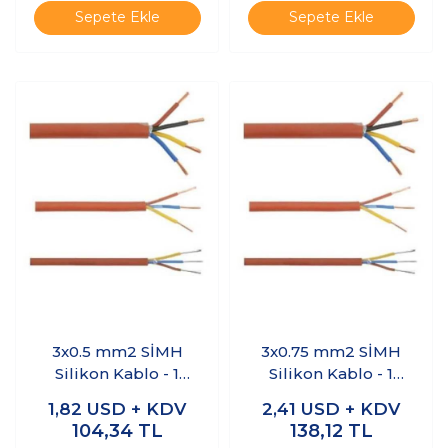
Sepete Ekle
Sepete Ekle
3x0.5 mm2 SİMH
3x0.75 mm2 SİMH
Silikon Kablo - 1
Silikon Kablo - 1
Metre
Metre
1,82
USD + KDV
2,41
USD + KDV
104,34
TL
138,12
TL