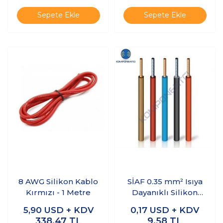
Sepete Ekle
Sepete Ekle
8 AWG Silikon Kablo
SİAF 0.35 mm² Isıya
Kırmızı - 1 Metre
Dayanıklı Silikon
Bakır Çok Telli Tek
5,90
USD + KDV
0,17
USD + KDV
Damarlı Kablo 1m
338,47
TL
9,58
TL