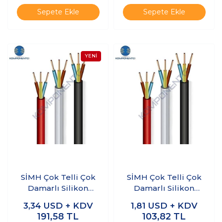
Sepete Ekle
Sepete Ekle
SİMH Çok Telli Çok
SİMH Çok Telli Çok
Damarlı Silikon
Damarlı Silikon
Kablo 3 x 2.5mm 1
Kablo 4 x 0.75mm 1
3,34
USD + KDV
1,81
USD + KDV
Metre
Metre
191,58
TL
103,82
TL