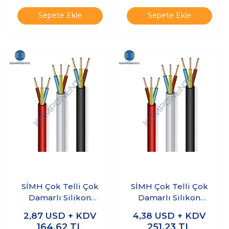
Sepete Ekle
Sepete Ekle
SİMH Çok Telli Çok
SİMH Çok Telli Çok
Damarlı Silikon
Damarlı Silikon
Kablo 4 x 1.5mm 1
Kablo 4 x 2.5mm 1
2,87
USD + KDV
4,38
USD + KDV
Metre
Metre
164,62
TL
251,23
TL