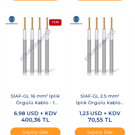
SİAF-GL 16 mm² İplik
SİAF-GL 2.5 mm²
Örgülü Kablo - 1
İplik Örgülü Kablo -
Metre
1 Metre
6,98
USD + KDV
1,23
USD + KDV
400,36
TL
70,55
TL
Sepete Ekle
Sepete Ekle