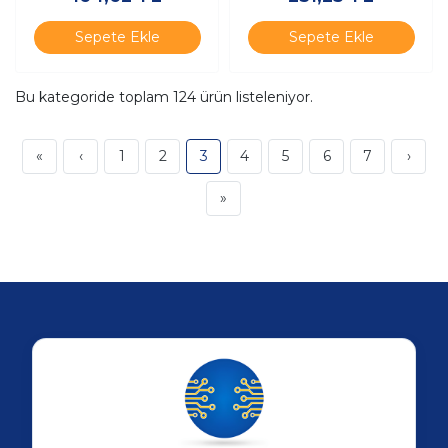
Sepete Ekle
Sepete Ekle
Bu kategoride toplam
124
ürün listeleniyor.
«
‹
1
2
3
4
5
6
7
›
»