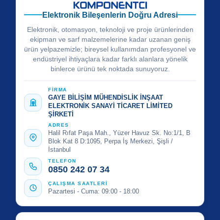
Elektronik Bileşenlerin Doğru Adresi
Elektronik, otomasyon, teknoloji ve proje ürünlerinden
ekipman ve sarf malzemelerine kadar uzanan geniş
ürün yelpazemizle; bireysel kullanımdan profesyonel ve
endüstriyel ihtiyaçlara kadar farklı alanlara yönelik
binlerce ürünü tek noktada sunuyoruz.
FİRMA
GAYE BİLİŞİM MÜHENDİSLİK İNŞAAT
ELEKTRONİK SANAYİ TİCARET LİMİTED
ŞİRKETİ
ADRES
Halil Rıfat Paşa Mah., Yüzer Havuz Sk. No:1/1, B
Blok Kat 8 D:1095, Perpa İş Merkezi, Şişli /
İstanbul
TELEFON
0850 242 07 34
ÇALIŞMA SAATLERİ
Pazartesi - Cuma: 09:00 - 18:00