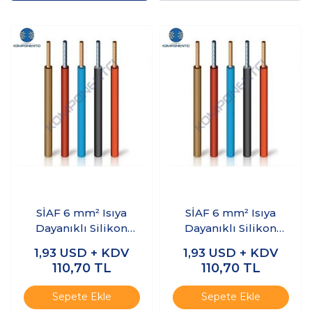
SİAF 6 mm² Isıya
SİAF 6 mm² Isıya
Dayanıklı Silikon
Dayanıklı Silikon
Bakır Çok Telli Tek
Bakır Çok Telli Tek
1,93
USD + KDV
1,93
USD + KDV
Damarlı Kablo 1m
Damarlı Kablo 1m
110,70
TL
110,70
TL
Kırmızı
Siyah
Sepete Ekle
Sepete Ekle