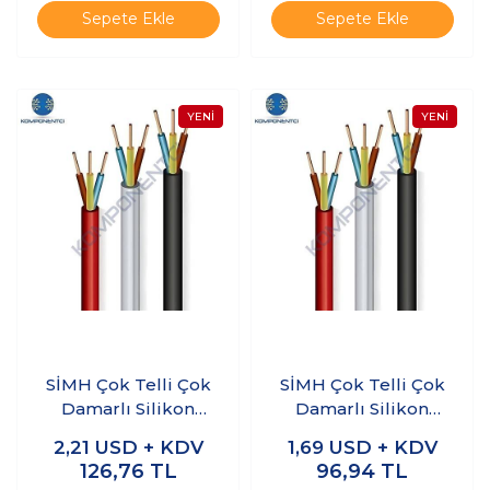
Sepete Ekle
Sepete Ekle
SİMH Çok Telli Çok
SİMH Çok Telli Çok
Damarlı Silikon
Damarlı Silikon
Kablo 3 x 1.5mm 1
Kablo 3 x 1mm 1
2,21
USD + KDV
1,69
USD + KDV
Metre
Metre
126,76
TL
96,94
TL