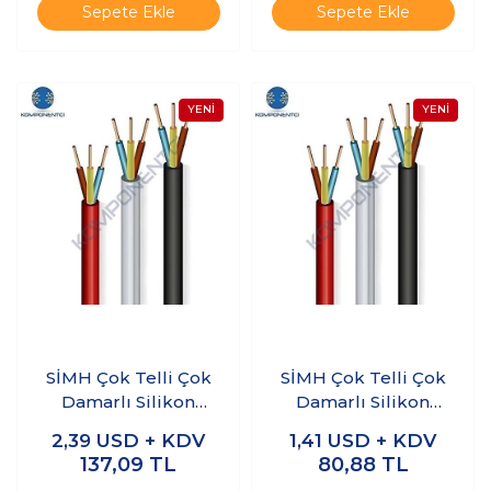
Sepete Ekle
Sepete Ekle
SİMH Çok Telli Çok
SİMH Çok Telli Çok
Damarlı Silikon
Damarlı Silikon
Kablo 2 x 2.5mm 1
Kablo 3 x 0.75mm 1
2,39
USD + KDV
1,41
USD + KDV
Metre
Metre
137,09
TL
80,88
TL