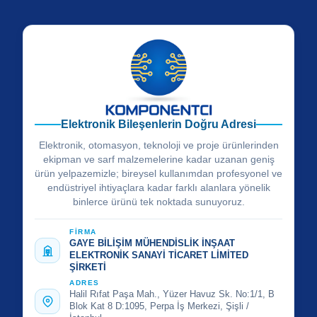
Elektronik Bileşenlerin Doğru Adresi
Elektronik, otomasyon, teknoloji ve proje ürünlerinden
ekipman ve sarf malzemelerine kadar uzanan geniş
ürün yelpazemizle; bireysel kullanımdan profesyonel ve
endüstriyel ihtiyaçlara kadar farklı alanlara yönelik
binlerce ürünü tek noktada sunuyoruz.
FİRMA
GAYE BİLİŞİM MÜHENDİSLİK İNŞAAT
ELEKTRONİK SANAYİ TİCARET LİMİTED
ŞİRKETİ
ADRES
Halil Rıfat Paşa Mah., Yüzer Havuz Sk. No:1/1, B
Blok Kat 8 D:1095, Perpa İş Merkezi, Şişli /