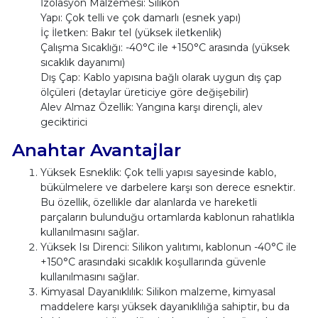
İzolasyon Malzemesi: Silikon
Yapı: Çok telli ve çok damarlı (esnek yapı)
İç İletken: Bakır tel (yüksek iletkenlik)
Çalışma Sıcaklığı: -40°C ile +150°C arasında (yüksek
sıcaklık dayanımı)
Dış Çap: Kablo yapısına bağlı olarak uygun dış çap
ölçüleri (detaylar üreticiye göre değişebilir)
Alev Almaz Özellik: Yangına karşı dirençli, alev
geciktirici
Anahtar Avantajlar
Yüksek Esneklik: Çok telli yapısı sayesinde kablo,
bükülmelere ve darbelere karşı son derece esnektir.
Bu özellik, özellikle dar alanlarda ve hareketli
parçaların bulunduğu ortamlarda kablonun rahatlıkla
kullanılmasını sağlar.
Yüksek Isı Direnci: Silikon yalıtımı, kablonun -40°C ile
+150°C arasındaki sıcaklık koşullarında güvenle
kullanılmasını sağlar.
Kimyasal Dayanıklılık: Silikon malzeme, kimyasal
maddelere karşı yüksek dayanıklılığa sahiptir, bu da