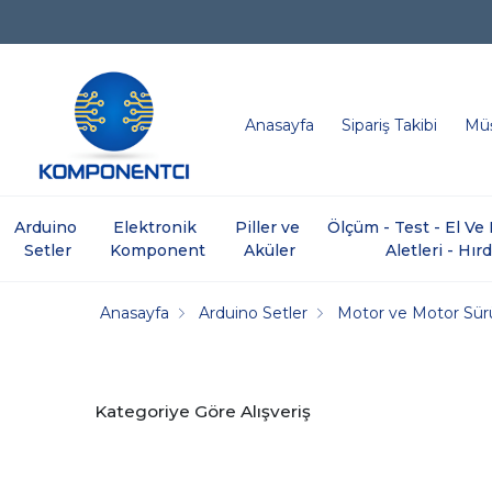
Anasayfa
Sipariş Takibi
Müş
Arduino 
Elektronik 
Piller ve 
Ölçüm - Test - El V
Setler
Komponent
Aküler
Aletleri - Hır
Anasayfa
Arduino Setler
Motor ve Motor Sür
Kategoriye Göre Alışveriş