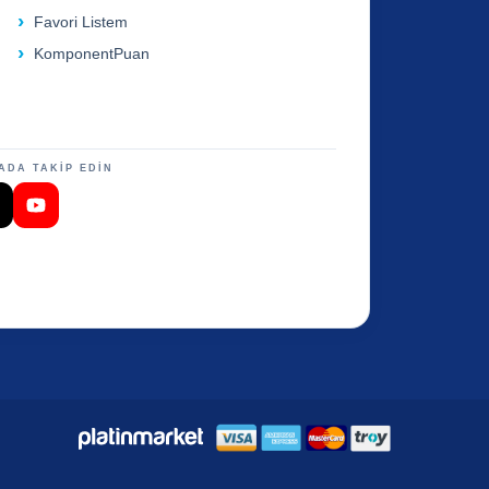
Favori Listem
KomponentPuan
ADA TAKİP EDİN