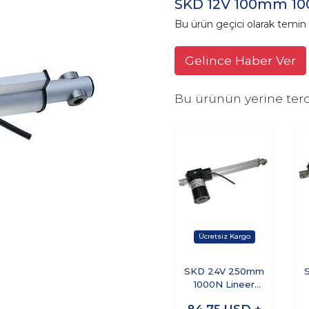
SKD 12V 100mm 100
Bu ürün geçici olarak temi
Gelince Haber Ver
Bu ürünün yerine terc
SKD 24V 250mm
1000N Lineer
Aktüatör Motor
84,75
USD +