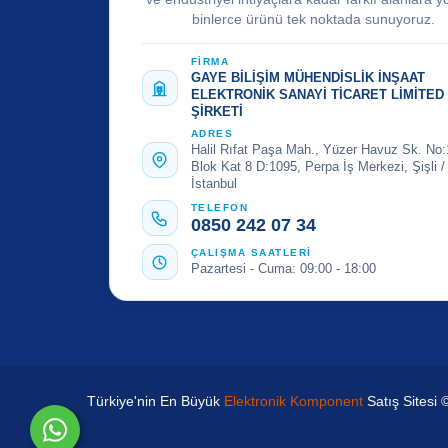
binlerce ürünü tek noktada sunuyoruz.
FİRMA
GAYE BİLİŞİM MÜHENDİSLİK İNŞAAT
ELEKTRONİK SANAYİ TİCARET LİMİTED
ŞİRKETİ
ADRES
Halil Rıfat Paşa Mah., Yüzer Havuz Sk. No:
Blok Kat 8 D:1095, Perpa İş Merkezi, Şişli /
İstanbul
TELEFON
0850 242 07 34
ÇALIŞMA SAATLERİ
Pazartesi - Cuma: 09:00 - 18:00
Türkiye'nin En Büyük
Elektronik Komponent
Satış Sitesi 