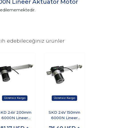
0N Lineer Aktüatör Motor
n edilememektedir.
ih edebileceğiniz ürünler
SKD 24V 200mm
SKD 24V 150mm
6000N Lineer
6000N Lineer
Aktüatör Motor
Aktüatör Motor
81,17
USD +
76,40
USD +