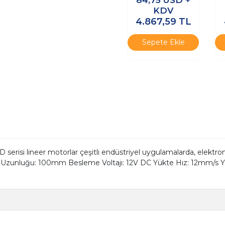
KDV
4.867,59
TL
Sepete Ekle
si lineer motorlar çeşitli endüstriyel uygulamalarda, elektronik
Strok Uzunluğu: 100mm Besleme Voltajı: 12V DC Yükte Hız: 12mm/s 