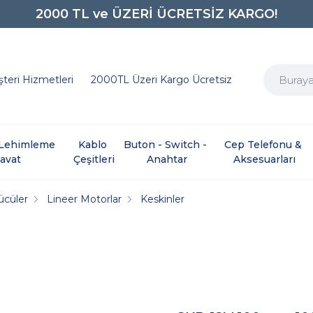
2000 TL ve ÜZERİ ÜCRETSİZ KARGO!
0850 242 0734
teri Hizmetleri
2000TL Üzeri Kargo Ücretsiz
e Lehimleme 
Kablo 
Buton - Switch - 
Cep Telefonu & 
davat
Çeşitleri
Anahtar
Aksesuarları
ücüler
Lineer Motorlar
Keskinler