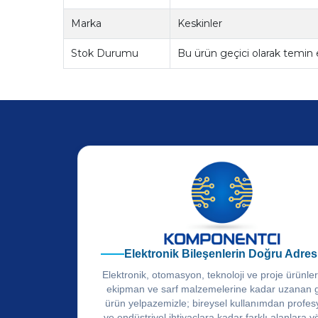
Marka
Keskinler
Stok Durumu
Bu ürün geçici olarak temin
Elektronik Bileşenlerin Doğru Adres
Elektronik, otomasyon, teknoloji ve proje ürünle
ekipman ve sarf malzemelerine kadar uzanan 
ürün yelpazemizle; bireysel kullanımdan profes
ve endüstriyel ihtiyaçlara kadar farklı alanlara y