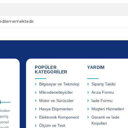
 edilememektedir.
POPÜLER
YARDIM
KATEGORİLER
Bilgisayar ve Teknoloji
Sipariş Takibi
Mikrodenetleyiciler
Arıza Formu
Motor ve Sürücüler
İade Formu
i
Havya Ekipmanları
Müşteri Hizmetleri
rinden
geniş
Elektronik Komponent
Garanti ve İade
yonel
Koşulları
Ölçüm ve Test
önelik