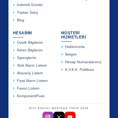
İndirimli Ürünler
Toptan Satış
Blog
HESABIM
MÜŞTERİ
HİZMETLERİ
Üyelik Bilgilerim
Hakkımızda
Adres Bilgilerim
İletişim
Siparişlerim
Hesap Numaralarımız
Stok Alarm Listem
K.V.K.K. Politikası
Alışveriş Listem
Fiyat Alarm Listem
Favori Listem
KomponentPuan
BİZİ SOSYAL MEDYADA TAKİP EDİN