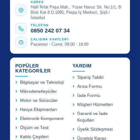
ADRES
Halil Rıfat Paşa Mah., Yüzer Havuz Sk. No:1/1, B
Blok Kat 8 D:1095, Perpa İş Merkezi, Şişli /
İstanbul
TELEFON
0850 242 07 34
ÇALIŞMA SAATLERİ
Pazartesi - Cuma: 09:00 - 18:00
POPÜLER
YARDIM
KATEGORİLER
Sipariş Takibi
Bilgisayar ve Teknoloji
Arıza Formu
Mikrodenetleyiciler
İade Formu
Motor ve Sürücüler
Müşteri Hizmetleri
Havya Ekipmanları
Garanti ve İade
Elektronik Komponent
Koşulları
Ölçüm ve Test
Üyelik Sözleşmesi
Kablo Çeşitleri
Ücretsiz Kargo