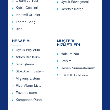
Ölçüm ve Test
Üyelik Sözleşmesi
Kablo Çeşitleri
Ücretsiz Kargo
İndirimli Ürünler
Toptan Satış
Blog
HESABIM
MÜŞTERİ
HİZMETLERİ
Üyelik Bilgilerim
Hakkımızda
Adres Bilgilerim
İletişim
Siparişlerim
Hesap Numaralarımız
Stok Alarm Listem
K.V.K.K. Politikası
Alışveriş Listem
Fiyat Alarm Listem
Favori Listem
KomponentPuan