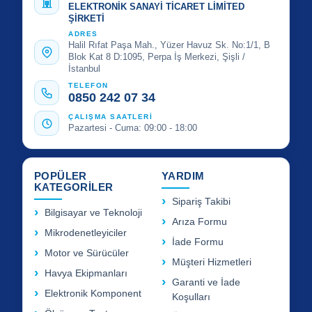
ELEKTRONİK SANAYİ TİCARET LİMİTED
ŞİRKETİ
ADRES
Halil Rıfat Paşa Mah., Yüzer Havuz Sk. No:1/1, B
Blok Kat 8 D:1095, Perpa İş Merkezi, Şişli /
İstanbul
TELEFON
0850 242 07 34
ÇALIŞMA SAATLERİ
Pazartesi - Cuma: 09:00 - 18:00
POPÜLER
YARDIM
KATEGORİLER
Sipariş Takibi
Bilgisayar ve Teknoloji
Arıza Formu
Mikrodenetleyiciler
İade Formu
Motor ve Sürücüler
Müşteri Hizmetleri
Havya Ekipmanları
Garanti ve İade
Elektronik Komponent
Koşulları