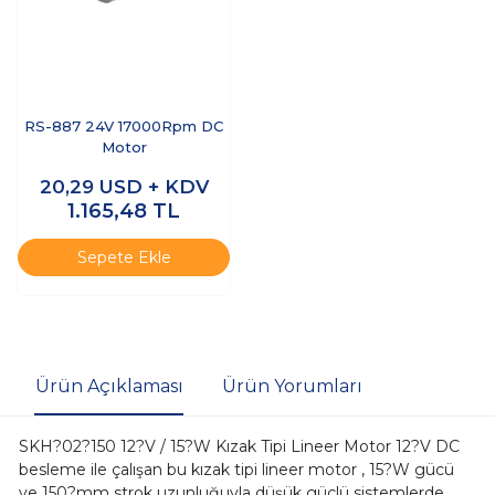
RS-887 24V 17000Rpm DC
Motor
20,29
USD + KDV
1.165,48
TL
Sepete Ekle
Ürün Açıklaması
Ürün Yorumları
SKH?02?150 12?V / 15?W Kızak Tipi Lineer Motor 12?V DC
besleme ile çalışan bu kızak tipi lineer motor , 15?W gücü
ve 150?mm strok uzunluğuyla düşük güçlü sistemlerde