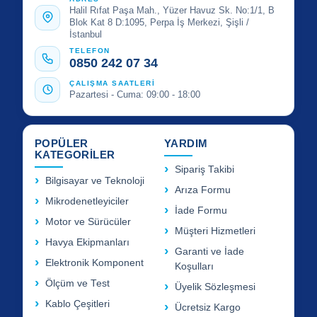
Halil Rıfat Paşa Mah., Yüzer Havuz Sk. No:1/1, B
Blok Kat 8 D:1095, Perpa İş Merkezi, Şişli /
İstanbul
TELEFON
0850 242 07 34
ÇALIŞMA SAATLERİ
Pazartesi - Cuma: 09:00 - 18:00
POPÜLER
YARDIM
KATEGORİLER
Sipariş Takibi
Bilgisayar ve Teknoloji
Arıza Formu
Mikrodenetleyiciler
İade Formu
Motor ve Sürücüler
Müşteri Hizmetleri
Havya Ekipmanları
Garanti ve İade
Elektronik Komponent
Koşulları
Ölçüm ve Test
Üyelik Sözleşmesi
Kablo Çeşitleri
Ücretsiz Kargo