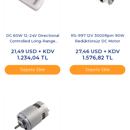
DC 60W 12-24V Directional
RS-997 12V 3000Rpm 90W
Controlled Long-Range
Redüktörsüz DC Motor
Motor Driver
21,49
USD + KDV
27,46
USD + KDV
1.234,04
TL
1.576,82
TL
Sepete Ekle
Sepete Ekle