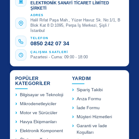
ELEKTRONİK SANAYİ TİCARET LİMİTED
ŞİRKETİ
ADRES
Halil Rıfat Paşa Mah., Yüzer Havuz Sk. No:1/1, B
Blok Kat 8 D:1095, Perpa İş Merkezi, Şişli /
İstanbul
TELEFON
0850 242 07 34
ÇALIŞMA SAATLERİ
Pazartesi - Cuma: 09:00 - 18:00
POPÜLER
YARDIM
KATEGORİLER
Sipariş Takibi
Bilgisayar ve Teknoloji
Arıza Formu
Mikrodenetleyiciler
İade Formu
Motor ve Sürücüler
Müşteri Hizmetleri
Havya Ekipmanları
Garanti ve İade
Elektronik Komponent
Koşulları