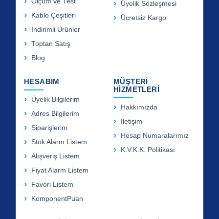
Ölçüm ve Test
Üyelik Sözleşmesi
Kablo Çeşitleri
Ücretsiz Kargo
İndirimli Ürünler
Toptan Satış
Blog
HESABIM
MÜŞTERİ
HİZMETLERİ
Üyelik Bilgilerim
Hakkımızda
Adres Bilgilerim
İletişim
Siparişlerim
Hesap Numaralarımız
Stok Alarm Listem
K.V.K.K. Politikası
Alışveriş Listem
Fiyat Alarm Listem
Favori Listem
KomponentPuan