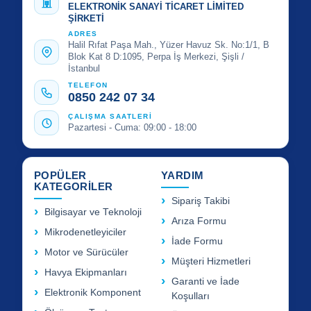
ELEKTRONİK SANAYİ TİCARET LİMİTED
ŞİRKETİ
ADRES
Halil Rıfat Paşa Mah., Yüzer Havuz Sk. No:1/1, B
Blok Kat 8 D:1095, Perpa İş Merkezi, Şişli /
İstanbul
TELEFON
0850 242 07 34
ÇALIŞMA SAATLERİ
Pazartesi - Cuma: 09:00 - 18:00
POPÜLER
YARDIM
KATEGORİLER
Sipariş Takibi
Bilgisayar ve Teknoloji
Arıza Formu
Mikrodenetleyiciler
İade Formu
Motor ve Sürücüler
Müşteri Hizmetleri
Havya Ekipmanları
Garanti ve İade
Elektronik Komponent
Koşulları