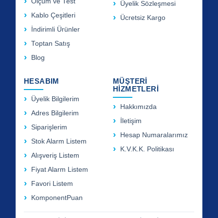
Ölçüm ve Test
Üyelik Sözleşmesi
Kablo Çeşitleri
Ücretsiz Kargo
İndirimli Ürünler
Toptan Satış
Blog
HESABIM
MÜŞTERİ
HİZMETLERİ
Üyelik Bilgilerim
Hakkımızda
Adres Bilgilerim
İletişim
Siparişlerim
Hesap Numaralarımız
Stok Alarm Listem
K.V.K.K. Politikası
Alışveriş Listem
Fiyat Alarm Listem
Favori Listem
KomponentPuan