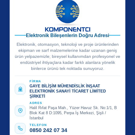
Elektronik Bileşenlerin Doğru Adresi
Elektronik, otomasyon, teknoloji ve proje ürünlerinden
ekipman ve sarf malzemelerine kadar uzanan geniş
ürün yelpazemizle; bireysel kullanımdan profesyonel ve
endüstriyel ihtiyaçlara kadar farklı alanlara yönelik
binlerce ürünü tek noktada sunuyoruz.
FİRMA
GAYE BİLİŞİM MÜHENDİSLİK İNŞAAT
ELEKTRONİK SANAYİ TİCARET LİMİTED
ŞİRKETİ
ADRES
Halil Rıfat Paşa Mah., Yüzer Havuz Sk. No:1/1, B
Blok Kat 8 D:1095, Perpa İş Merkezi, Şişli /
İstanbul
TELEFON
0850 242 07 34