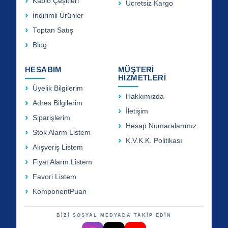
Kablo Çeşitleri
Ücretsiz Kargo
İndirimli Ürünler
Toptan Satış
Blog
HESABIM
MÜŞTERİ
HİZMETLERİ
Üyelik Bilgilerim
Hakkımızda
Adres Bilgilerim
İletişim
Siparişlerim
Hesap Numaralarımız
Stok Alarm Listem
K.V.K.K. Politikası
Alışveriş Listem
Fiyat Alarm Listem
Favori Listem
KomponentPuan
BİZİ SOSYAL MEDYADA TAKİP EDİN