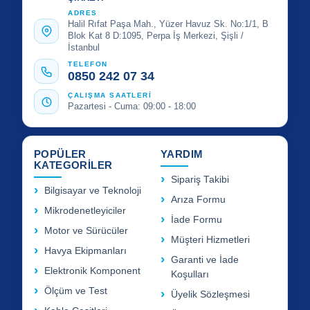
ADRES
Halil Rıfat Paşa Mah., Yüzer Havuz Sk. No:1/1, B
Blok Kat 8 D:1095, Perpa İş Merkezi, Şişli /
İstanbul
TELEFON
0850 242 07 34
ÇALIŞMA SAATLERİ
Pazartesi - Cuma: 09:00 - 18:00
POPÜLER
YARDIM
KATEGORİLER
Sipariş Takibi
Bilgisayar ve Teknoloji
Arıza Formu
Mikrodenetleyiciler
İade Formu
Motor ve Sürücüler
Müşteri Hizmetleri
Havya Ekipmanları
Garanti ve İade
Elektronik Komponent
Koşulları
Ölçüm ve Test
Üyelik Sözleşmesi