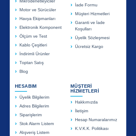
Mikrodenetleyiciler
İade Formu
Motor ve Sürücüler
Müşteri Hizmetleri
Havya Ekipmanları
Garanti ve İade
Elektronik Komponent
Koşulları
Ölçüm ve Test
Üyelik Sözleşmesi
Kablo Çeşitleri
Ücretsiz Kargo
İndirimli Ürünler
Toptan Satış
Blog
HESABIM
MÜŞTERİ
HİZMETLERİ
Üyelik Bilgilerim
Hakkımızda
Adres Bilgilerim
İletişim
Siparişlerim
Hesap Numaralarımız
Stok Alarm Listem
K.V.K.K. Politikası
Alışveriş Listem