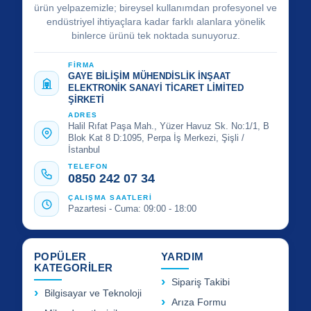
ürün yelpazemizle; bireysel kullanımdan profesyonel ve
endüstriyel ihtiyaçlara kadar farklı alanlara yönelik
binlerce ürünü tek noktada sunuyoruz.
FİRMA
GAYE BİLİŞİM MÜHENDİSLİK İNŞAAT
ELEKTRONİK SANAYİ TİCARET LİMİTED
ŞİRKETİ
ADRES
Halil Rıfat Paşa Mah., Yüzer Havuz Sk. No:1/1, B
Blok Kat 8 D:1095, Perpa İş Merkezi, Şişli /
İstanbul
TELEFON
0850 242 07 34
ÇALIŞMA SAATLERİ
Pazartesi - Cuma: 09:00 - 18:00
POPÜLER
YARDIM
KATEGORİLER
Sipariş Takibi
Bilgisayar ve Teknoloji
Arıza Formu