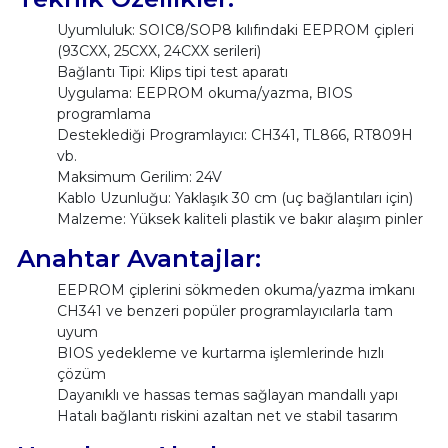
Uyumluluk: SOIC8/SOP8 kılıfındaki EEPROM çipleri
(93CXX, 25CXX, 24CXX serileri)
Bağlantı Tipi: Klips tipi test aparatı
Uygulama: EEPROM okuma/yazma, BIOS
programlama
Desteklediği Programlayıcı: CH341, TL866, RT809H
vb.
Maksimum Gerilim: 24V
Kablo Uzunluğu: Yaklaşık 30 cm (uç bağlantıları için)
Malzeme: Yüksek kaliteli plastik ve bakır alaşım pinler
Anahtar Avantajlar:
EEPROM çiplerini sökmeden okuma/yazma imkanı
CH341 ve benzeri popüler programlayıcılarla tam
uyum
BIOS yedekleme ve kurtarma işlemlerinde hızlı
çözüm
Dayanıklı ve hassas temas sağlayan mandallı yapı
Hatalı bağlantı riskini azaltan net ve stabil tasarım