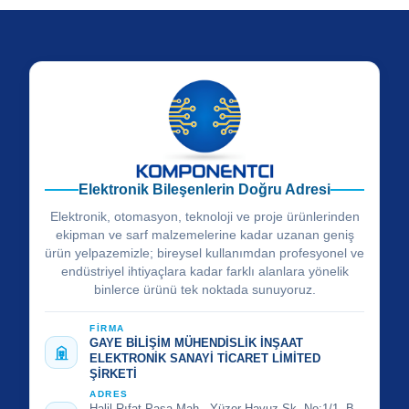
Elektronik Bileşenlerin Doğru Adresi
Elektronik, otomasyon, teknoloji ve proje ürünlerinden
ekipman ve sarf malzemelerine kadar uzanan geniş
ürün yelpazemizle; bireysel kullanımdan profesyonel ve
endüstriyel ihtiyaçlara kadar farklı alanlara yönelik
binlerce ürünü tek noktada sunuyoruz.
FİRMA
GAYE BİLİŞİM MÜHENDİSLİK İNŞAAT
ELEKTRONİK SANAYİ TİCARET LİMİTED
ŞİRKETİ
ADRES
Halil Rıfat Paşa Mah., Yüzer Havuz Sk. No:1/1, B