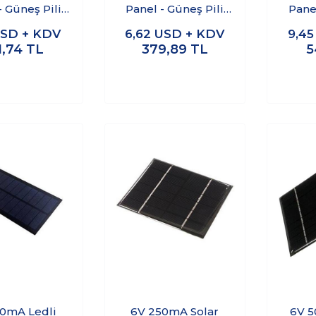
- Güneş Pili
Panel - Güneş Pili
Panel
x110mm
136x55mm
9
SD + KDV
6,62
USD + KDV
9,4
1,74
TL
379,89
TL
5
0mA Ledli
6V 250mA Solar
6V 