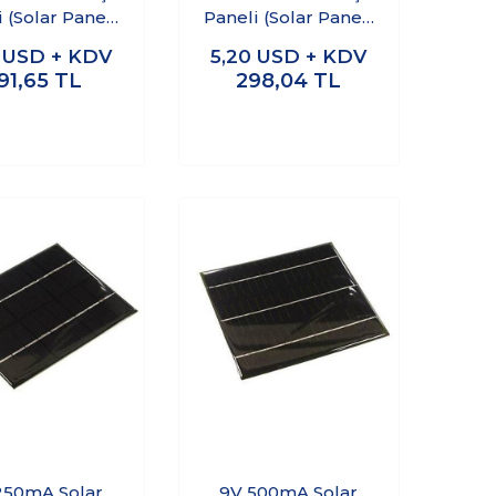
 (Solar Panel)
Paneli (Solar Panel)
10x175mm
105x66 mm
3
USD + KDV
5,20
USD + KDV
91,65
TL
298,04
TL
250mA Solar
9V 500mA Solar