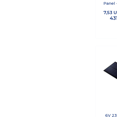
Panel 
93
7,53
U
43
6V 23