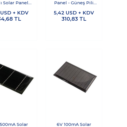
ı Solar Panel
Panel - Güneş Pili
5x75x13mm
93x55mm
5
USD + KDV
5,42
USD + KDV
34,68
TL
310,83
TL
 500mA Solar
6V 100mA Solar