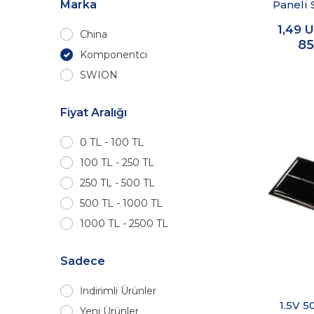
Marka
Paneli 
Güneş
1,49
U
China
85
Komponentci
SWION
Fiyat Aralığı
0 TL - 100 TL
100 TL - 250 TL
250 TL - 500 TL
500 TL - 1000 TL
1000 TL - 2500 TL
Sadece
İndirimli Ürünler
1.5V 
Yeni Ürünler