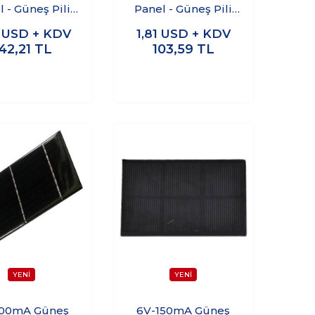
 - Güneş Pili
Panel - Güneş Pili
3x160mm
75x45mm
5
USD + KDV
1,81
USD + KDV
42,21
TL
103,59
TL
500mA Güneş
6V-150mA Güneş