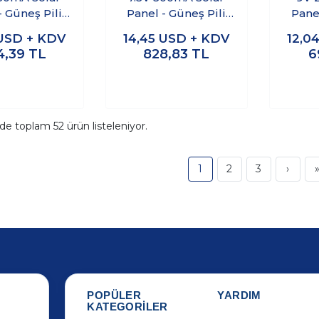
- Güneş Pili
Panel - Güneş Pili
Panel
5x55mm
150x160mm
1
USD + KDV
14,45
USD + KDV
12,0
4,39
TL
828,83
TL
6
ide toplam
52
ürün listeleniyor.
1
2
3
›
POPÜLER
YARDIM
KATEGORİLER