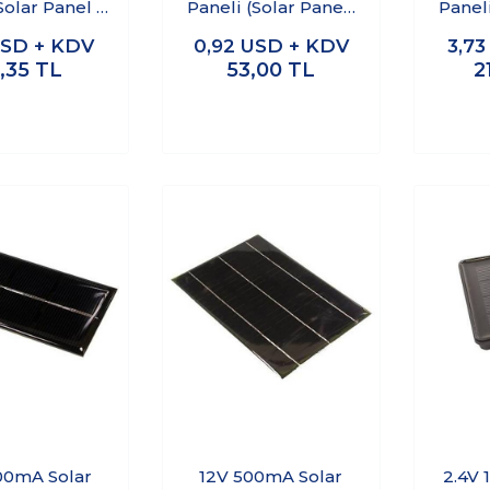
Solar Panel -
Paneli (Solar Panel)
Paneli
 Pili 40x40
52x27 mm
6
SD + KDV
0,92
USD + KDV
3,7
mm
,35
TL
53,00
TL
2
500mA Solar
12V 500mA Solar
2.4V 