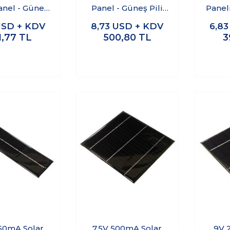
anel - Güneş
Panel - Güneş Pili
Paneli
rjili Işık
93x110mm
1
USD + KDV
8,73
USD + KDV
6,8
1,77
TL
500,80
TL
3
250mA Solar
7.5V 500mA Solar
9V 