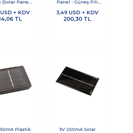
 (Solar Panel)
Panel - Güneş Pili
9x100mm
50x55mm
3
USD + KDV
3,49
USD + KDV
14,06
TL
200,30
TL
150mA Plastik
3V 250mA Solar