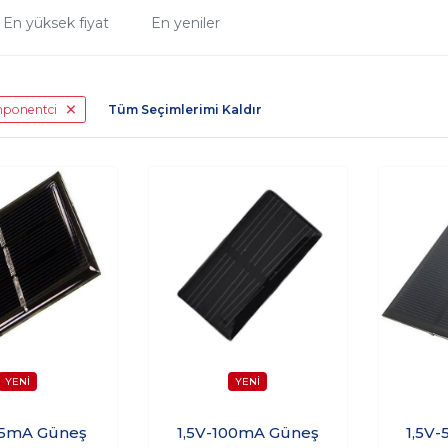
En yüksek fiyat
En yeniler
mponentci
Tüm Seçimlerimi Kaldır
25mA Güneş
1,5V-100mA Güneş
1,5V