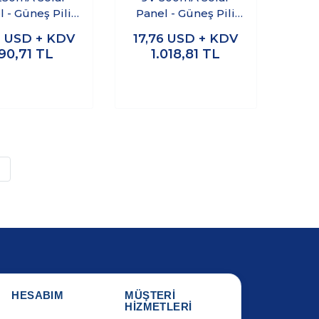
 - Güneş Pili
Panel - Güneş Pili
40x110mm
176x160mm
4
USD + KDV
17,76
USD + KDV
90,71
TL
1.018,81
TL
»
HESABIM
MÜŞTERİ
HİZMETLERİ