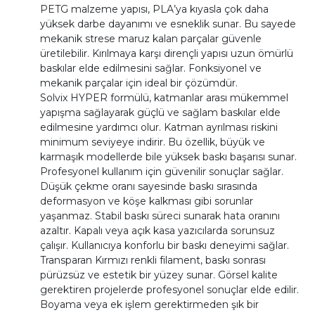
PETG malzeme yapısı, PLA’ya kıyasla çok daha
yüksek darbe dayanımı ve esneklik sunar. Bu sayede
mekanik strese maruz kalan parçalar güvenle
üretilebilir. Kırılmaya karşı dirençli yapısı uzun ömürlü
baskılar elde edilmesini sağlar. Fonksiyonel ve
mekanik parçalar için ideal bir çözümdür.
Solvix HYPER formülü, katmanlar arası mükemmel
yapışma sağlayarak güçlü ve sağlam baskılar elde
edilmesine yardımcı olur. Katman ayrılması riskini
minimum seviyeye indirir. Bu özellik, büyük ve
karmaşık modellerde bile yüksek baskı başarısı sunar.
Profesyonel kullanım için güvenilir sonuçlar sağlar.
Düşük çekme oranı sayesinde baskı sırasında
deformasyon ve köşe kalkması gibi sorunlar
yaşanmaz. Stabil baskı süreci sunarak hata oranını
azaltır. Kapalı veya açık kasa yazıcılarda sorunsuz
çalışır. Kullanıcıya konforlu bir baskı deneyimi sağlar.
Transparan Kırmızı renkli filament, baskı sonrası
pürüzsüz ve estetik bir yüzey sunar. Görsel kalite
gerektiren projelerde profesyonel sonuçlar elde edilir.
Boyama veya ek işlem gerektirmeden şık bir