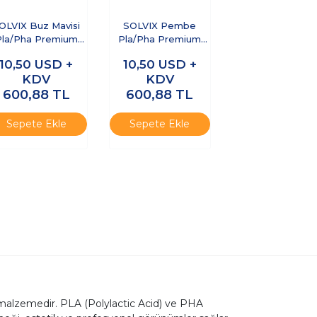
OLVIX Buz Mavisi
SOLVIX Pembe
Pla/Pha Premium
Pla/Pha Premium
ilament 1.75mm 1
Filament 1.75mm 1
10,50
USD +
10,50
USD +
Kg
Kg
KDV
KDV
600,88
TL
600,88
TL
Sepete Ekle
Sepete Ekle
ir malzemedir. PLA (Polylactic Acid) ve PHA