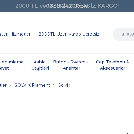
0850 242 0734
teri Hizmetleri
2000TL Üzeri Kargo Ücretsiz
e Lehimleme 
Kablo 
Buton - Switch - 
Cep Telefonu & 
davat
Çeşitleri
Anahtar
Aksesuarları
tler
SOLVIX Filament
Solvix