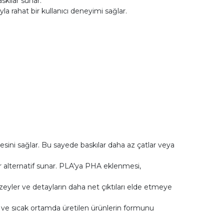
skılar sunar.
a rahat bir kullanıcı deneyimi sağlar.
mesini sağlar. Bu sayede baskılar daha az çatlar veya
ir alternatif sunar. PLA'ya PHA eklenmesi,
yüzeyler ve detayların daha net çıktıları elde etmeye
irir ve sıcak ortamda üretilen ürünlerin formunu