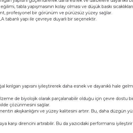
 kırılgan yapısını güçlendirerek daha esnek ve darbelere dayanıklı ba
limi, tabla yapışmasının kolay olması ve düşük baskı sıcaklıklarıyl
ent, profesyonel bir görünüm ve pürüzsüz yüzey sağlar.
 tabanlı yapı ile çevreye duyarlı bir seçenektir.
al kırılgan yapısını iyileştirerek daha esnek ve dayanıklı hale gel
zeme de biyolojik olarak parçalanabilir olduğu için çevre dostu b
kilde çözünmesini sağlar.
ilamentin akışkanlığını ve yüzey kalitesini artırır. Bu, daha düzgün 
ıya karşı direncini artırabilir. Bu da yazıcıdaki performansı iyileşt