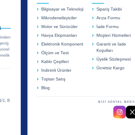
Bilgisayar ve Teknoloji
Sipariş Takibi
Mikrodenetleyiciler
Arıza Formu
Motor ve Sürücüler
İade Formu
i
Havya Ekipmanları
Müşteri Hizmetleri
rinden
geniş
Elektronik Komponent
Garanti ve İade
yonel
Koşulları
Ölçüm ve Test
önelik
Üyelik Sözleşmesi
Kablo Çeşitleri
Ücretsiz Kargo
İndirimli Ürünler
Toptan Satış
Blog
1/1, B
BİZİ SOSYAL MEDY