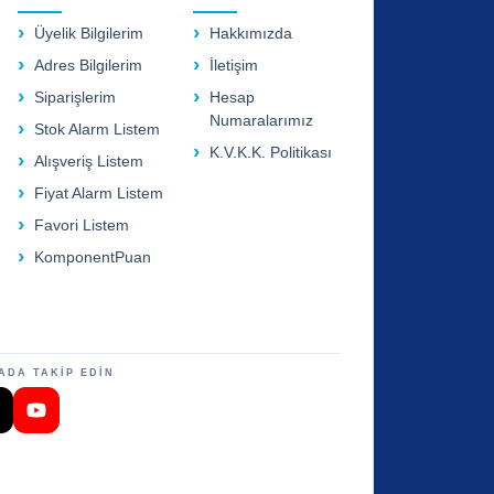
Üyelik Bilgilerim
Hakkımızda
Adres Bilgilerim
İletişim
Siparişlerim
Hesap
Numaralarımız
Stok Alarm Listem
K.V.K.K. Politikası
Alışveriş Listem
Fiyat Alarm Listem
Favori Listem
KomponentPuan
ADA TAKİP EDİN