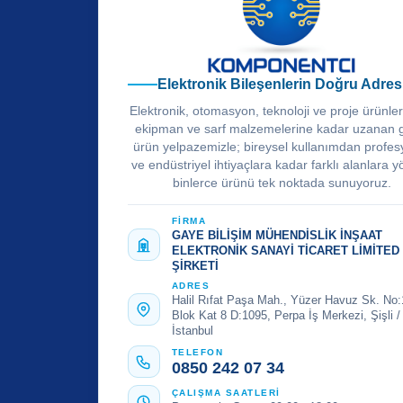
Elektronik Bileşenlerin Doğru Adres
Elektronik, otomasyon, teknoloji ve proje ürünle
ekipman ve sarf malzemelerine kadar uzanan 
ürün yelpazemizle; bireysel kullanımdan profes
ve endüstriyel ihtiyaçlara kadar farklı alanlara y
binlerce ürünü tek noktada sunuyoruz.
FİRMA
GAYE BİLİŞİM MÜHENDİSLİK İNŞAAT
ELEKTRONİK SANAYİ TİCARET LİMİTED
ŞİRKETİ
ADRES
Halil Rıfat Paşa Mah., Yüzer Havuz Sk. No:
Blok Kat 8 D:1095, Perpa İş Merkezi, Şişli /
İstanbul
TELEFON
0850 242 07 34
ÇALIŞMA SAATLERİ