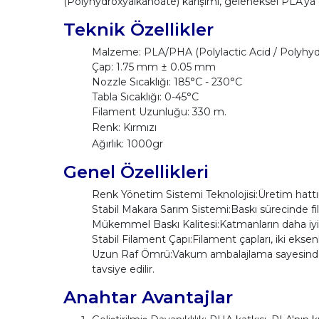
(Polyhydroxyalkanoate) karışımı, geleneksel PLA'ya 
Teknik Özellikler
Malzeme: PLA/PHA (Polylactic Acid / Polyhyd
Çap: 1.75 mm ± 0.05 mm
Nozzle Sıcaklığı: 185°C - 230°C
Tabla Sıcaklığı: 0-45°C
Filament Uzunluğu: 330 m.
Renk: Kırmızı
Ağırlık: 1000gr
Genel Özellikleri
Renk Yönetim Sistemi Teknolojisi:Üretim hattımı
Stabil Makara Sarım Sistemi:Baskı sürecinde f
Mükemmel Baskı Kalitesi:Katmanların daha iyi y
Stabil Filament Çapı:Filament çapları, iki eksen
Uzun Raf Ömrü:Vakum ambalajlama sayesinde hav
tavsiye edilir.
Anahtar Avantajlar