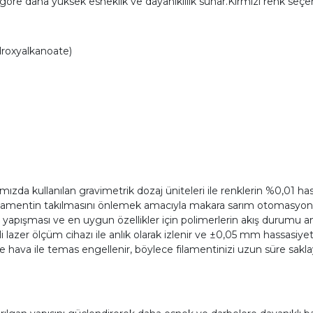
göre daha yüksek esneklik ve dayanıklılık sunar.Kırmızı renk seçe
roxyalkanoate)
zda kullanılan gravimetrik dozaj üniteleri ile renklerin %0,01 hass
ilamentin takılmasını önlemek amacıyla makara sarım otomasyonu k
apışması ve en uygun özellikler için polimerlerin akış durumu anal
li lazer ölçüm cihazı ile anlık olarak izlenir ve ±0,05 mm hassasiyet
a ile temas engellenir, böylece filamentinizi uzun süre saklayab