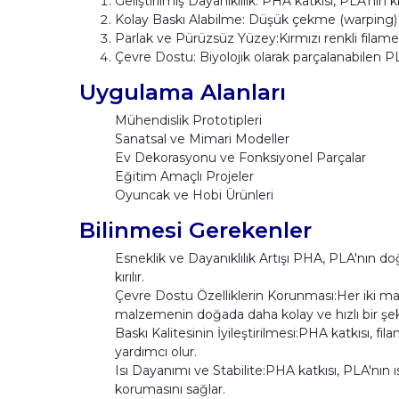
Geliştirilmiş Dayanıklılık: PHA katkısı, PLA'nın
Kolay Baskı Alabilme: Düşük çekme (warping) eği
Parlak ve Pürüzsüz Yüzey:Kırmızı renkli filam
Çevre Dostu: Biyolojik olarak parçalanabilen PLA
Uygulama Alanları
Mühendislik Prototipleri
Sanatsal ve Mimari Modeller
Ev Dekorasyonu ve Fonksiyonel Parçalar
Eğitim Amaçlı Projeler
Oyuncak ve Hobi Ürünleri
Bilinmesi Gerekenler
Esneklik ve Dayanıklılık Artışı PHA, PLA'nın doğ
kırılır.
Çevre Dostu Özelliklerin Korunması:Her iki mal
malzemenin doğada daha kolay ve hızlı bir şe
Baskı Kalitesinin İyileştirilmesi:PHA katkısı, f
yardımcı olur.
Isı Dayanımı ve Stabilite:PHA katkısı, PLA'nın ıs
korumasını sağlar.