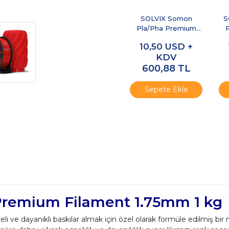
SOLVIX Somon
S
Pla/Pha Premium
Filament 1.75mm 1
F
10,50
USD +
Kg
KDV
600,88
TL
Sepete Ekle
Premium Filament 1.75mm 1 kg
eli ve dayanıklı baskılar almak için özel olarak formüle edilmiş b