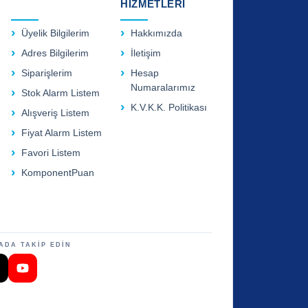
HİZMETLERİ
Üyelik Bilgilerim
Hakkımızda
Adres Bilgilerim
İletişim
Siparişlerim
Hesap
Numaralarımız
Stok Alarm Listem
K.V.K.K. Politikası
Alışveriş Listem
Fiyat Alarm Listem
Favori Listem
KomponentPuan
ADA TAKİP EDİN