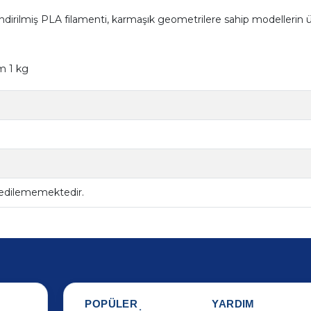
ndirilmiş PLA filamenti, karmaşık geometrilere sahip modellerin ü
m 1 kg
 edilememektedir.
POPÜLER
YARDIM