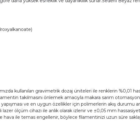
göre daha yüksek esneklik ve dayanıklılık sunar.Sedefli Beyaz r
roxyalkanoate)
zda kullanılan gravimetrik dozaj üniteleri ile renklerin %0,01 hass
ilamentin takılmasını önlemek amacıyla makara sarım otomasyonu k
apışması ve en uygun özellikler için polimerlerin akış durumu anal
li lazer ölçüm cihazı ile anlık olarak izlenir ve ±0,05 mm hassasiyet
a ile temas engellenir, böylece filamentinizi uzun süre saklayab