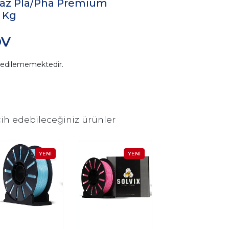
yaz Pla/Pha Premium
 Kg
DV
n edilememektedir.
ih edebileceğiniz ürünler