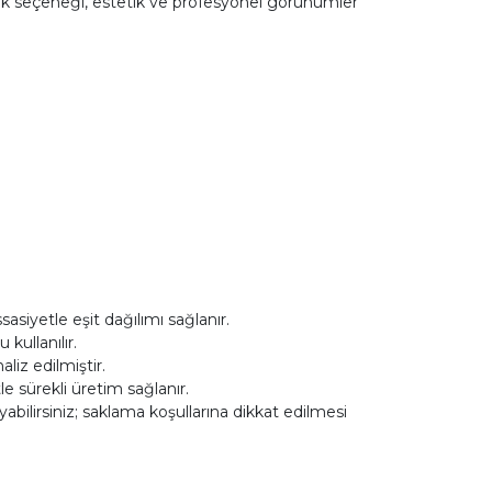
enk seçeneği, estetik ve profesyonel görünümler
asiyetle eşit dağılımı sağlanır.
ullanılır.
iz edilmiştir.
le sürekli üretim sağlanır.
ilirsiniz; saklama koşullarına dikkat edilmesi