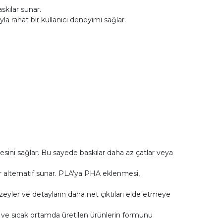
skılar sunar.
a rahat bir kullanıcı deneyimi sağlar.
mesini sağlar. Bu sayede baskılar daha az çatlar veya
ir alternatif sunar. PLA'ya PHA eklenmesi,
yüzeyler ve detayların daha net çıktıları elde etmeye
irir ve sıcak ortamda üretilen ürünlerin formunu