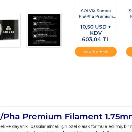
SOLVIX Somon
S
Pla/Pha Premium
Filament 1.75mm 1
F
10,50
USD +
Kg
KDV
603,04
TL
Sepete Ekle
a/Pha Premium Filament 1.75m
eli ve dayanıklı baskılar almak için özel olarak formüle edilmiş b