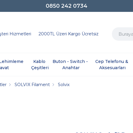
0850 242 0734
teri Hizmetleri
2000TL Üzeri Kargo Ücretsiz
e Lehimleme 
Kablo 
Buton - Switch - 
Cep Telefonu & 
davat
Çeşitleri
Anahtar
Aksesuarları
tler
SOLVIX Filament
Solvix