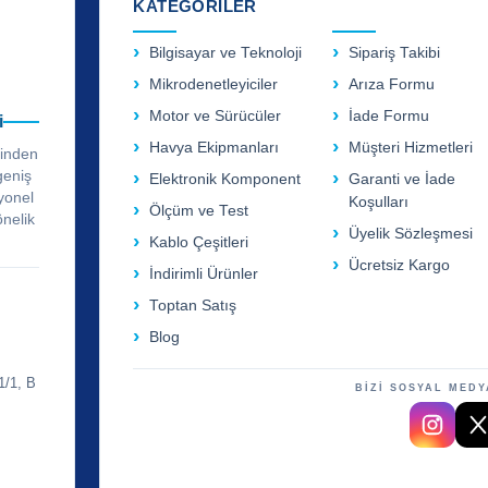
KATEGORİLER
Bilgisayar ve Teknoloji
Sipariş Takibi
Mikrodenetleyiciler
Arıza Formu
Motor ve Sürücüler
İade Formu
i
Havya Ekipmanları
Müşteri Hizmetleri
rinden
geniş
Elektronik Komponent
Garanti ve İade
yonel
Koşulları
Ölçüm ve Test
önelik
Üyelik Sözleşmesi
Kablo Çeşitleri
Ücretsiz Kargo
İndirimli Ürünler
Toptan Satış
Blog
1/1, B
BİZİ SOSYAL MEDY