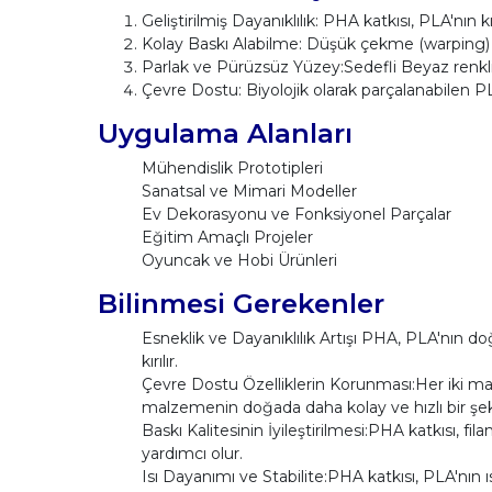
Geliştirilmiş Dayanıklılık: PHA katkısı, PLA'nın
Kolay Baskı Alabilme: Düşük çekme (warping) eği
Parlak ve Pürüzsüz Yüzey:Sedefli Beyaz renkl
Çevre Dostu: Biyolojik olarak parçalanabilen PLA
Uygulama Alanları
Mühendislik Prototipleri
Sanatsal ve Mimari Modeller
Ev Dekorasyonu ve Fonksiyonel Parçalar
Eğitim Amaçlı Projeler
Oyuncak ve Hobi Ürünleri
Bilinmesi Gerekenler
Esneklik ve Dayanıklılık Artışı PHA, PLA'nın doğ
kırılır.
Çevre Dostu Özelliklerin Korunması:Her iki mal
malzemenin doğada daha kolay ve hızlı bir şe
Baskı Kalitesinin İyileştirilmesi:PHA katkısı, f
yardımcı olur.
Isı Dayanımı ve Stabilite:PHA katkısı, PLA'nın ıs