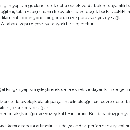
 kırılgan yapısını güçlendirerek daha esnek ve darbelere dayanıklı ba
limi, tabla yapışmasının kolay olması ve düşük baskı sıcaklıklarıyl
i filament, profesyonel bir görünüm ve pürüzsüz yüzey sağlar.
 tabanlı yapı ile çevreye duyarlı bir seçenektir.
al kırılgan yapısını iyileştirerek daha esnek ve dayanıklı hale gel
zeme de biyolojik olarak parçalanabilir olduğu için çevre dostu b
kilde çözünmesini sağlar.
ilamentin akışkanlığını ve yüzey kalitesini artırır. Bu, daha düzgün 
ıya karşı direncini artırabilir. Bu da yazıcıdaki performansı iyileşt