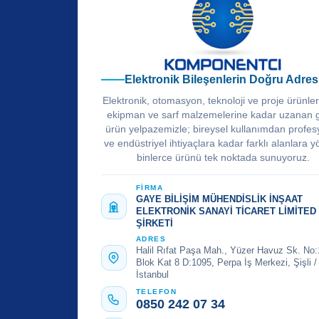
Elektronik Bileşenlerin Doğru Adres
Elektronik, otomasyon, teknoloji ve proje ürünle
ekipman ve sarf malzemelerine kadar uzanan 
ürün yelpazemizle; bireysel kullanımdan profes
ve endüstriyel ihtiyaçlara kadar farklı alanlara y
binlerce ürünü tek noktada sunuyoruz.
FİRMA
GAYE BİLİŞİM MÜHENDİSLİK İNŞAAT
ELEKTRONİK SANAYİ TİCARET LİMİTED
ŞİRKETİ
ADRES
Halil Rıfat Paşa Mah., Yüzer Havuz Sk. No:
Blok Kat 8 D:1095, Perpa İş Merkezi, Şişli /
İstanbul
TELEFON
0850 242 07 34