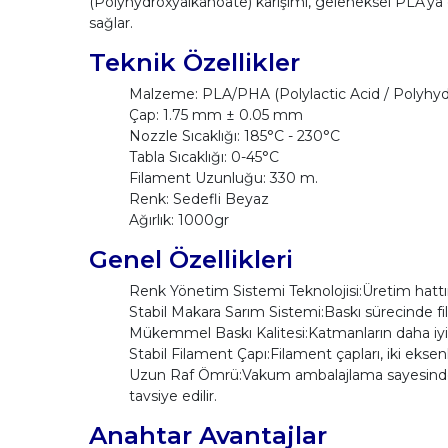
(Polyhydroxyalkanoate) karışımı, geleneksel PLA'ya 
sağlar.
Teknik Özellikler
Malzeme: PLA/PHA (Polylactic Acid / Polyhyd
Çap: 1.75 mm ± 0.05 mm
Nozzle Sıcaklığı: 185°C - 230°C
Tabla Sıcaklığı: 0-45°C
Filament Uzunluğu: 330 m.
Renk: Sedefli Beyaz
Ağırlık: 1000gr
Genel Özellikleri
Renk Yönetim Sistemi Teknolojisi:Üretim hattımı
Stabil Makara Sarım Sistemi:Baskı sürecinde f
Mükemmel Baskı Kalitesi:Katmanların daha iyi y
Stabil Filament Çapı:Filament çapları, iki eksen
Uzun Raf Ömrü:Vakum ambalajlama sayesinde hav
tavsiye edilir.
Anahtar Avantajlar