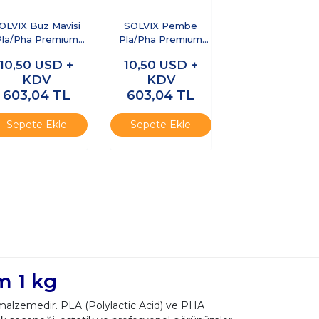
OLVIX Buz Mavisi
SOLVIX Pembe
Pla/Pha Premium
Pla/Pha Premium
ilament 1.75mm 1
Filament 1.75mm 1
10,50
USD +
10,50
USD +
Kg
Kg
KDV
KDV
603,04
TL
603,04
TL
Sepete Ekle
Sepete Ekle
m 1 kg
ir malzemedir. PLA (Polylactic Acid) ve PHA