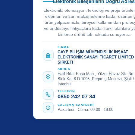
Elektronik Bileşenlerin Doğru Adres
Elektronik, otomasyon, teknoloji ve proje ürünle
ekipman ve sarf malzemelerine kadar uzanan 
ürün yelpazemizle; bireysel kullanımdan profes
ve endüstriyel ihtiyaçlara kadar farklı alanlara y
binlerce ürünü tek noktada sunuyoruz.
FİRMA
GAYE BİLİŞİM MÜHENDİSLİK İNŞAAT
ELEKTRONİK SANAYİ TİCARET LİMİTED
ŞİRKETİ
ADRES
Halil Rıfat Paşa Mah., Yüzer Havuz Sk. No:
Blok Kat 8 D:1095, Perpa İş Merkezi, Şişli /
İstanbul
TELEFON
0850 242 07 34
ÇALIŞMA SAATLERİ
Pazartesi - Cuma: 09:00 - 18:00