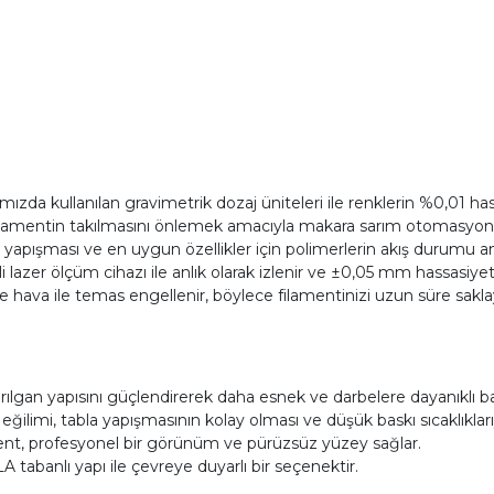
zda kullanılan gravimetrik dozaj üniteleri ile renklerin %0,01 hass
ilamentin takılmasını önlemek amacıyla makara sarım otomasyonu k
apışması ve en uygun özellikler için polimerlerin akış durumu anal
li lazer ölçüm cihazı ile anlık olarak izlenir ve ±0,05 mm hassasiyet
a ile temas engellenir, böylece filamentinizi uzun süre saklayab
 kırılgan yapısını güçlendirerek daha esnek ve darbelere dayanıklı ba
limi, tabla yapışmasının kolay olması ve düşük baskı sıcaklıklarıyl
nt, profesyonel bir görünüm ve pürüzsüz yüzey sağlar.
 tabanlı yapı ile çevreye duyarlı bir seçenektir.