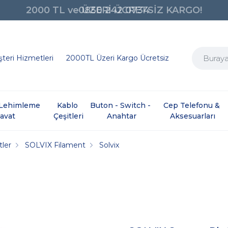
0850 242 0734
teri Hizmetleri
2000TL Üzeri Kargo Ücretsiz
e Lehimleme 
Kablo 
Buton - Switch - 
Cep Telefonu & 
davat
Çeşitleri
Anahtar
Aksesuarları
tler
SOLVIX Filament
Solvix