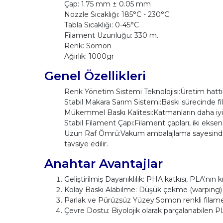
Çap: 1.75 mm ± 0.05 mm
Nozzle Sıcaklığı: 185°C - 230°C
Tabla Sıcaklığı: 0-45°C
Filament Uzunluğu: 330 m.
Renk: Somon
Ağırlık: 1000gr
Genel Özellikleri
Renk Yönetim Sistemi Teknolojisi:Üretim hattımı
Stabil Makara Sarım Sistemi:Baskı sürecinde f
Mükemmel Baskı Kalitesi:Katmanların daha iyi y
Stabil Filament Çapı:Filament çapları, iki eksen
Uzun Raf Ömrü:Vakum ambalajlama sayesinde hav
tavsiye edilir.
Anahtar Avantajlar
Geliştirilmiş Dayanıklılık: PHA katkısı, PLA'nın
Kolay Baskı Alabilme: Düşük çekme (warping) eği
Parlak ve Pürüzsüz Yüzey:Somon renkli filame
Çevre Dostu: Biyolojik olarak parçalanabilen PLA