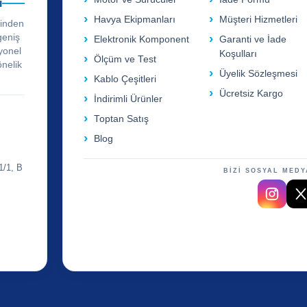
i
Havya Ekipmanları
Müşteri Hizmetleri
rinden
geniş
Elektronik Komponent
Garanti ve İade
yonel
Koşulları
Ölçüm ve Test
önelik
Üyelik Sözleşmesi
Kablo Çeşitleri
Ücretsiz Kargo
İndirimli Ürünler
Toptan Satış
Blog
1/1, B
BİZİ SOSYAL MEDY