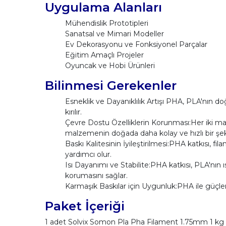
Uygulama Alanları
Mühendislik Prototipleri
Sanatsal ve Mimari Modeller
Ev Dekorasyonu ve Fonksiyonel Parçalar
Eğitim Amaçlı Projeler
Oyuncak ve Hobi Ürünleri
Bilinmesi Gerekenler
Esneklik ve Dayanıklılık Artışı PHA, PLA'nın doğ
kırılır.
Çevre Dostu Özelliklerin Korunması:Her iki mal
malzemenin doğada daha kolay ve hızlı bir şe
Baskı Kalitesinin İyileştirilmesi:PHA katkısı, f
yardımcı olur.
Isı Dayanımı ve Stabilite:PHA katkısı, PLA'nın ıs
korumasını sağlar.
Karmaşık Baskılar için Uygunluk:PHA ile güçle
Paket İçeriği
1 adet Solvix Somon Pla Pha Filament 1.75mm 1 kg