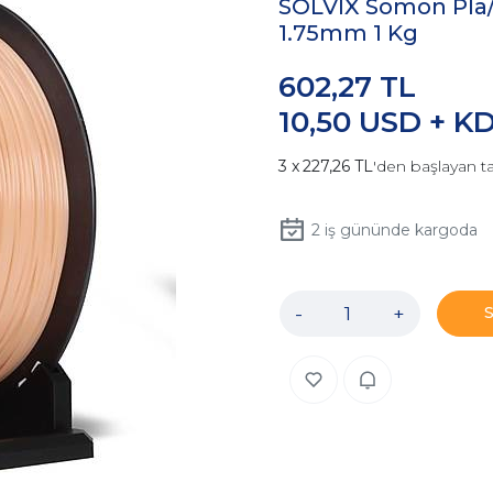
SOLVIX Somon Pla
1.75mm 1 Kg
602,27 TL
10,50 USD + K
227,26 TL
'den başlayan ta
2
iş gününde kargoda
-
+