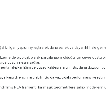
al kırılgan yapısını iyileştirerek daha esnek ve dayanıklı hale gel
zeme de biyolojik olarak parçalanabilir olduğu için çevre dostu b
kilde çözünmesini sağlar.
ilamentin akışkanlığını ve yüzey kalitesini artırır. Bu, daha düzgün 
ıya karşı direncini artırabilir. Bu da yazıcıdaki performansı iyileşt
ndirilmiş PLA filamenti, karmaşık geometrilere sahip modellerin ü