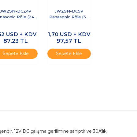
JW2SN-DC24V
JW2SN-DC5V
nasonic Röle (24V
Panasonic Röle (5V
DC, 5A 250VAC)
DC, 5A 250VAC)
,52
USD + KDV
1,70
USD + KDV
87,23
TL
97,57
TL
Sepete Ekle
Sepete Ekle
şendir. 12V DC çalışma gerilimine sahiptir ve 30A'lık