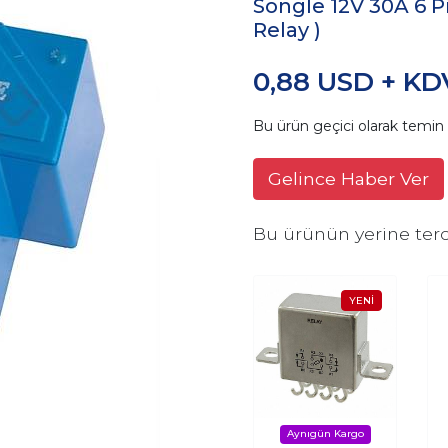
Songle 12V 30A 6 P
Relay )
0,88 USD + KD
Bu ürün geçici olarak temi
Gelince Haber Ver
Bu ürünün yerine terc