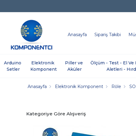
Anasayfa
Sipariş Takibi
Müş
Arduino 
Elektronik 
Piller ve 
Ölçüm - Test - El V
Setler
Komponent
Aküler
Aletleri - Hır
Anasayfa
Elektronik Komponent
Röle
SO
Kategoriye Göre Alışveriş