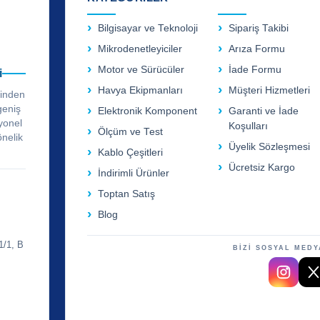
Bilgisayar ve Teknoloji
Sipariş Takibi
Mikrodenetleyiciler
Arıza Formu
Motor ve Sürücüler
İade Formu
i
Havya Ekipmanları
Müşteri Hizmetleri
rinden
geniş
Elektronik Komponent
Garanti ve İade
yonel
Koşulları
Ölçüm ve Test
önelik
Üyelik Sözleşmesi
Kablo Çeşitleri
Ücretsiz Kargo
İndirimli Ürünler
Toptan Satış
Blog
1/1, B
BİZİ SOSYAL MEDY