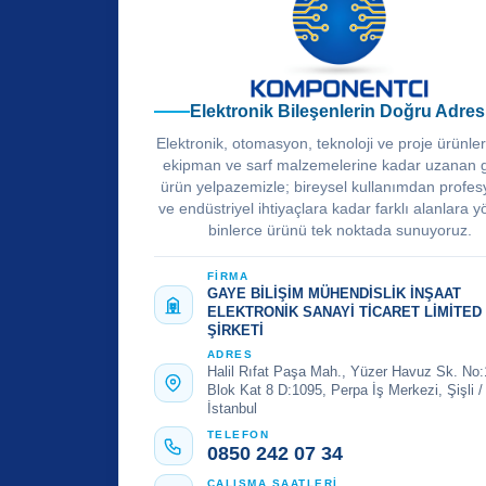
Elektronik Bileşenlerin Doğru Adres
Elektronik, otomasyon, teknoloji ve proje ürünle
ekipman ve sarf malzemelerine kadar uzanan 
ürün yelpazemizle; bireysel kullanımdan profes
ve endüstriyel ihtiyaçlara kadar farklı alanlara y
binlerce ürünü tek noktada sunuyoruz.
FİRMA
GAYE BİLİŞİM MÜHENDİSLİK İNŞAAT
ELEKTRONİK SANAYİ TİCARET LİMİTED
ŞİRKETİ
ADRES
Halil Rıfat Paşa Mah., Yüzer Havuz Sk. No:
Blok Kat 8 D:1095, Perpa İş Merkezi, Şişli /
İstanbul
TELEFON
0850 242 07 34
ÇALIŞMA SAATLERİ