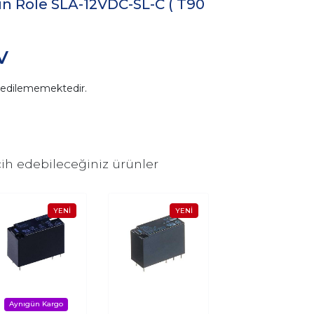
in Röle SLA-12VDC-SL-C ( T90
V
n edilememektedir.
ih edebileceğiniz ürünler