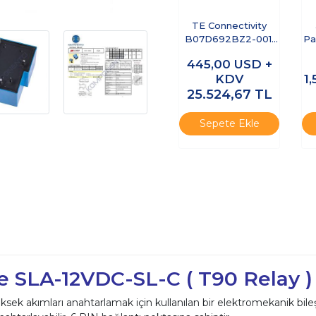
TE Connectivity
B07D692BZ2-0011
Pa
DPDT 26.5VDC 10A
445,00
USD +
Genel Amaçlı Güç
KDV
1
Rölesi
25.524,67
TL
Sepete Ekle
e SLA-12VDC-SL-C ( T90 Relay )
üksek akımları anahtarlamak için kullanılan bir elektromekanik bile