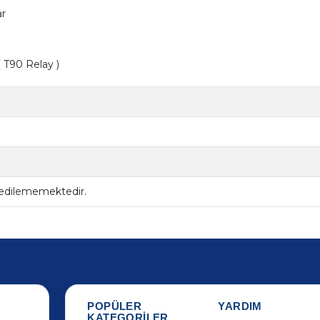
ar
 T90 Relay )
 edilememektedir.
POPÜLER
YARDIM
KATEGORİLER