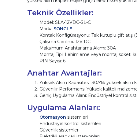
yüksek akım kapasitesiyle güçlü elektriksel yükleri an
Teknik Özellikler:
Model: SLA-12VDC-SL-C
Marka:
SONGLE
Kontak Konfigürasyonu: Tek kutuplu çift atış 
Çalışma Gerilimi: 12V DC
Maksimum Anahtarlama Akımı: 30A
Montaj Tipi: Lehimleme veya montaj soketi kul
PIN Sayısı: 6
Anahtar Avantajlar:
Yüksek Akım Kapasitesi: 30A'lık yüksek akım ka
Güvenilir Performans: Yüksek kaliteli malzemel
Geniş Uygulama Alanı: Endüstriyel kontrol siste
Uygulama Alanları:
Otomasyon
sistemleri
Endüstriyel kontrol sistemleri
Güvenlik sistemleri
Elektrikli araç şarj istasyonları