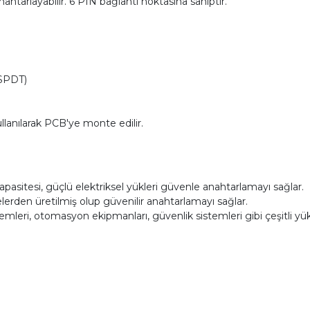
ahtarlayabilir. 6 PIN bağlantı noktasına sahiptir.
(SPDT)
lanılarak PCB'ye monte edilir.
pasitesi, güçlü elektriksel yükleri güvenle anahtarlamayı sağlar.
erden üretilmiş olup güvenilir anahtarlamayı sağlar.
mleri, otomasyon ekipmanları, güvenlik sistemleri gibi çeşitli yük