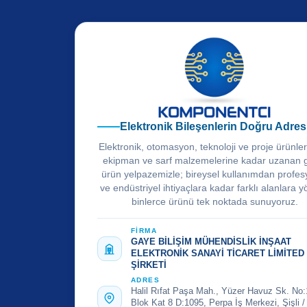
Elektronik Bileşenlerin Doğru Adres
Elektronik, otomasyon, teknoloji ve proje ürünle
ekipman ve sarf malzemelerine kadar uzanan 
ürün yelpazemizle; bireysel kullanımdan profes
ve endüstriyel ihtiyaçlara kadar farklı alanlara y
binlerce ürünü tek noktada sunuyoruz.
FİRMA
GAYE BİLİŞİM MÜHENDİSLİK İNŞAAT
ELEKTRONİK SANAYİ TİCARET LİMİTED
ŞİRKETİ
ADRES
Halil Rıfat Paşa Mah., Yüzer Havuz Sk. No:
Blok Kat 8 D:1095, Perpa İş Merkezi, Şişli /