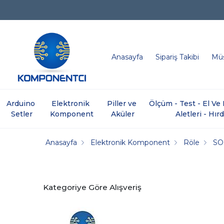
Anasayfa
Sipariş Takibi
Müş
Arduino 
Elektronik 
Piller ve 
Ölçüm - Test - El V
Setler
Komponent
Aküler
Aletleri - Hır
Anasayfa
Elektronik Komponent
Röle
SO
Kategoriye Göre Alışveriş