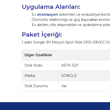
Uygulama Alanları:
Ev
otomasyon
sistemleri ve endüstriyel kont
Otomotiv elektroniği ve güç kaynakları kontr
Ev aletleri, ofis ekipmanları ve aydınlatma sis
Paket İçeriği:
1 adet Songle 9V Minyon Spot Röle SRD-09VDC-S
Diğer Özellikler
Stok Kodu
KSTK-1221
Marka
SONGLE
Stok Durumu
Var