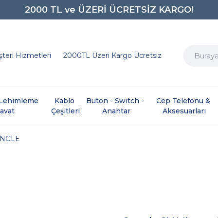
2000 TL ve ÜZERİ ÜCRETSİZ KARGO!
0850 242 0734
teri Hizmetleri
2000TL Üzeri Kargo Ücretsiz
e Lehimleme 
Kablo 
Buton - Switch - 
Cep Telefonu & 
davat
Çeşitleri
Anahtar
Aksesuarları
NGLE