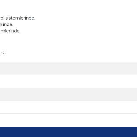
rol sistemlerinde.
olünde.
temlerinde.
L-C