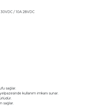
0A 30VDC / 10A 28VDC
fu sağlar.
yelpazesinde kullanım imkanı sunar.
ürlüdür.
m sağlar.