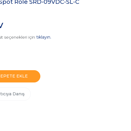
Spot Röle SRD-09VDC-SL-C
V
it seçenekleri için
tıklayın.
SEPETE EKLE
tıcıya Danış