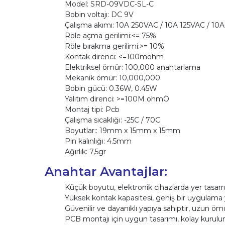
Model: SRD-09VDC-SL-C
Bobin voltajı: DC 9V
Çalışma akımı: 10A 250VAC / 10A 125VAC / 1
Röle açma gerilimi:<= 75%
Röle bırakma gerilimi:>= 10%
Kontak direnci: <=100mohm
Elektriksel ömür: 100,000 anahtarlama
Mekanik ömür: 10,000,000
Bobin gücü: 0.36W, 0.45W
Yalıtım direnci: >=100M ohmÖ
Montaj tipi: Pcb
Çalışma sıcaklığı: -25C / 70C
Boyutlar:: 19mm x 15mm x 15mm
Pin kalınlığı: 4.5mm
Ağırlık: 7,5gr
Anahtar Avantajlar:
Küçük boyutu, elektronik cihazlarda yer tasarru
Yüksek kontak kapasitesi, geniş bir uygulama 
Güvenilir ve dayanıklı yapıya sahiptir, uzun öm
PCB montajı için uygun tasarımı, kolay kurulu