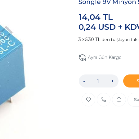
Songle 9V Minyon 
14,04 TL
0,24 USD + KD
5,30 TL
'den başlayan taks
Aynı Gün Kargo
-
+
Sa