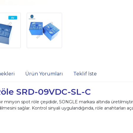
ekleri
Ürün Yorumları
Teklif İste
Röle SRD-09VDC-SL-C
 bir minyon spot röle çeşididir, SONGLE markası altında üretilmişti
dilmesini sağlar. Kontrol sinyali uygulandığında, röle anahtarları aç