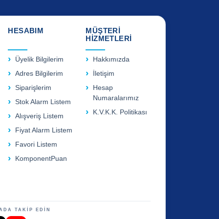
HESABIM
MÜŞTERİ
HİZMETLERİ
Üyelik Bilgilerim
Hakkımızda
Adres Bilgilerim
İletişim
Siparişlerim
Hesap
Numaralarımız
Stok Alarm Listem
K.V.K.K. Politikası
Alışveriş Listem
Fiyat Alarm Listem
Favori Listem
KomponentPuan
ADA TAKİP EDİN