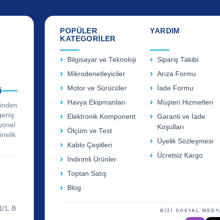
POPÜLER
YARDIM
KATEGORİLER
Bilgisayar ve Teknoloji
Sipariş Takibi
Mikrodenetleyiciler
Arıza Formu
Motor ve Sürücüler
İade Formu
i
Havya Ekipmanları
Müşteri Hizmetleri
rinden
geniş
Elektronik Komponent
Garanti ve İade
yonel
Koşulları
Ölçüm ve Test
önelik
Üyelik Sözleşmesi
Kablo Çeşitleri
Ücretsiz Kargo
İndirimli Ürünler
Toptan Satış
Blog
1/1, B
BİZİ SOSYAL MEDY