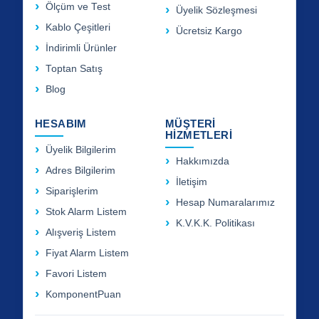
Ölçüm ve Test
Üyelik Sözleşmesi
Kablo Çeşitleri
Ücretsiz Kargo
İndirimli Ürünler
Toptan Satış
Blog
HESABIM
MÜŞTERİ
HİZMETLERİ
Üyelik Bilgilerim
Hakkımızda
Adres Bilgilerim
İletişim
Siparişlerim
Hesap Numaralarımız
Stok Alarm Listem
K.V.K.K. Politikası
Alışveriş Listem
Fiyat Alarm Listem
Favori Listem
KomponentPuan