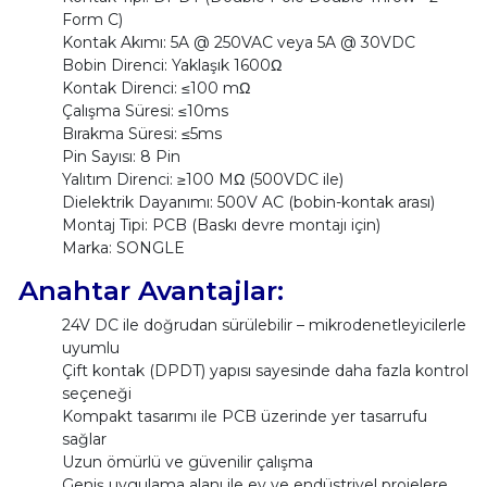
Form C)
Kontak Akımı: 5A @ 250VAC veya 5A @ 30VDC
Bobin Direnci: Yaklaşık 1600Ω
Kontak Direnci: ≤100 mΩ
Çalışma Süresi: ≤10ms
Bırakma Süresi: ≤5ms
Pin Sayısı: 8 Pin
Yalıtım Direnci: ≥100 MΩ (500VDC ile)
Dielektrik Dayanımı: 500V AC (bobin-kontak arası)
Montaj Tipi: PCB (Baskı devre montajı için)
Marka: SONGLE
Anahtar Avantajlar:
24V DC ile doğrudan sürülebilir – mikrodenetleyicilerle
uyumlu
Çift kontak (DPDT) yapısı sayesinde daha fazla kontrol
seçeneği
Kompakt tasarımı ile PCB üzerinde yer tasarrufu
sağlar
Uzun ömürlü ve güvenilir çalışma
Geniş uygulama alanı ile ev ve endüstriyel projelere