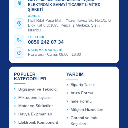
ELEKTRONİK SANAYİ TİCARET LİMİTED
ŞİRKETİ
ADRES
Halil Rıfat Paşa Mah., Yüzer Havuz Sk. No:1/1, B
Blok Kat 8 D:1095, Perpa İş Merkezi, Şişli /
İstanbul
TELEFON
0850 242 07 34
ÇALIŞMA SAATLERİ
Pazartesi - Cuma: 09:00 - 18:00
POPÜLER
YARDIM
KATEGORİLER
Sipariş Takibi
Bilgisayar ve Teknoloji
Arıza Formu
Mikrodenetleyiciler
İade Formu
Motor ve Sürücüler
Müşteri Hizmetleri
Havya Ekipmanları
Garanti ve İade
Elektronik Komponent
Koşulları