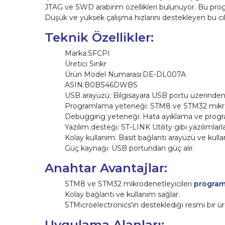
JTAG ve SWD arabirim özellikleri bulunuyor. Bu progra
Düşük ve yüksek çalışma hızlarını destekleyen bu ciha
Teknik Özellikler:
Marka:‎SFCPI
Üretici ‎Sinkr
Ürün Model Numarası:DE-DL007A
ASIN:‎B0BS46DWBS
USB arayüzü: Bilgisayara USB portu üzerinden 
Programlama yeteneği: STM8 ve STM32 mikroden
Debugging yeteneği: Hata ayıklama ve program
Yazılım desteği: ST-LINK Utility gibi yazılımlarla 
Kolay kullanım: Basit bağlantı arayüzü ve kulla
Güç kaynağı: USB portundan güç alır.
Anahtar Avantajlar:
STM8 ve STM32 mikrodenetleyicileri
progra
Kolay bağlantı ve kullanım sağlar.
STMicroelectronics'in desteklediği resmi bir ür
Uygulama Alanları: