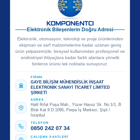
Elektronik Bileşenlerin Doğru Adresi
Elektronik, otomasyon, teknoloji ve proje ürünlerinden
ekipman ve sarf malzemelerine kadar uzanan geniş
ürün yelpazemizle; bireysel kullanımdan profesyonel ve
endüstriyel ihtiyaçlara kadar farklı alanlara yönelik
binlerce ürünü tek noktada sunuyoruz.
FİRMA
GAYE BİLİŞİM MÜHENDİSLİK İNŞAAT
ELEKTRONİK SANAYİ TİCARET LİMİTED
ŞİRKETİ
ADRES
Halil Rıfat Paşa Mah., Yüzer Havuz Sk. No:1/1, B
Blok Kat 8 D:1095, Perpa İş Merkezi, Şişli /
İstanbul
TELEFON
0850 242 07 34
ÇALIŞMA SAATLERİ