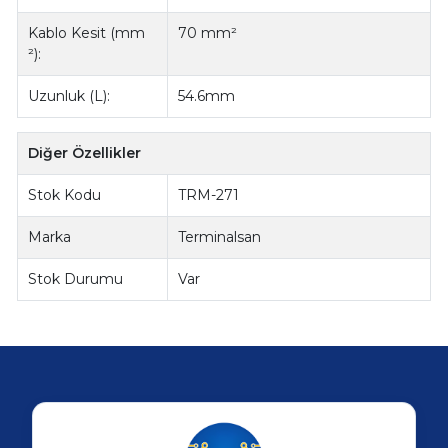
Kablo Kesit (mm
70 mm²
²):
Uzunluk (L):
54.6mm
Diğer Özellikler
Stok Kodu
TRM-271
Marka
Terminalsan
Stok Durumu
Var