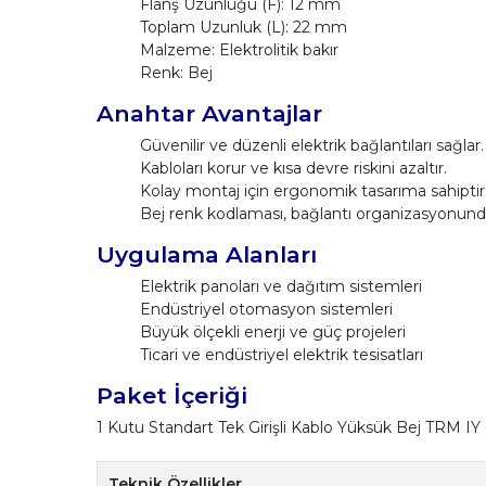
Flanş Uzunluğu (F): 12 mm
Toplam Uzunluk (L): 22 mm
Malzeme: Elektrolitik bakır
Renk: Bej
Anahtar Avantajlar
Güvenilir ve düzenli elektrik bağlantıları sağlar.
Kabloları korur ve kısa devre riskini azaltır.
Kolay montaj için ergonomik tasarıma sahiptir
Bej renk kodlaması, bağlantı organizasyonunda 
Uygulama Alanları
Elektrik panoları ve dağıtım sistemleri
Endüstriyel otomasyon sistemleri
Büyük ölçekli enerji ve güç projeleri
Ticari ve endüstriyel elektrik tesisatları
Paket İçeriği
1 Kutu Standart Tek Girişli Kablo Yüksük Bej TRM IY 
Teknik Özellikler