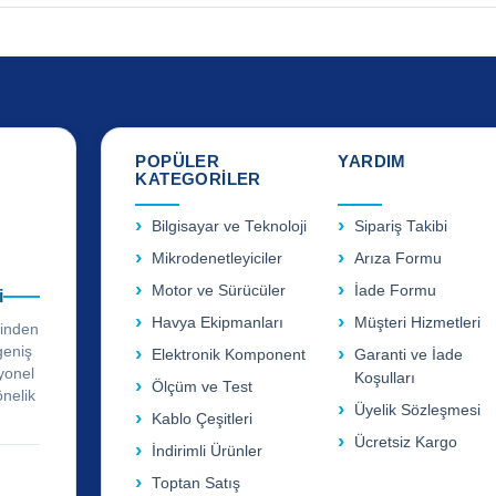
POPÜLER
YARDIM
KATEGORİLER
Bilgisayar ve Teknoloji
Sipariş Takibi
Mikrodenetleyiciler
Arıza Formu
Motor ve Sürücüler
İade Formu
i
Havya Ekipmanları
Müşteri Hizmetleri
rinden
geniş
Elektronik Komponent
Garanti ve İade
yonel
Koşulları
Ölçüm ve Test
önelik
Üyelik Sözleşmesi
Kablo Çeşitleri
Ücretsiz Kargo
İndirimli Ürünler
Toptan Satış