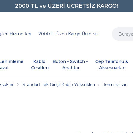
2000 TL ve ÜZERİ ÜCRETSİZ KARGO!
0850 242 0734
teri Hizmetleri
2000TL Üzeri Kargo Ücretsiz
e Lehimleme 
Kablo 
Buton - Switch - 
Cep Telefonu & 
davat
Çeşitleri
Anahtar
Aksesuarları
sükleri
Standart Tek Girişli Kablo Yüksükleri
Terminalsan