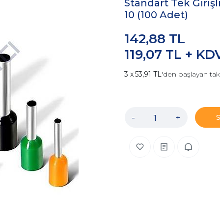
Standart Tek Girişl
10 (100 Adet)
142,88 TL
119,07 TL + KD
53,91 TL
'den başlayan tak
-
+