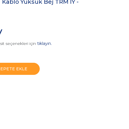
i Kablo Yüksük Bej TRM IY -
V
sit seçenekleri için
tıklayın.
SEPETE EKLE