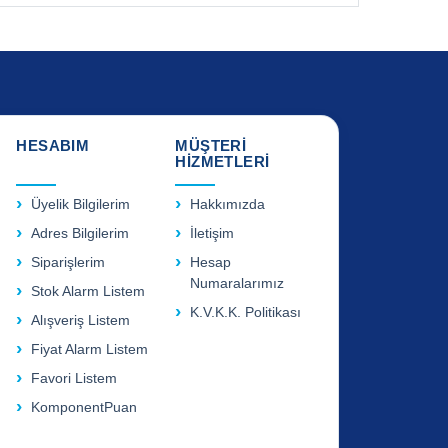
HESABIM
MÜŞTERİ
HİZMETLERİ
Üyelik Bilgilerim
Hakkımızda
Adres Bilgilerim
İletişim
Siparişlerim
Hesap
Numaralarımız
Stok Alarm Listem
K.V.K.K. Politikası
Alışveriş Listem
Fiyat Alarm Listem
Favori Listem
KomponentPuan