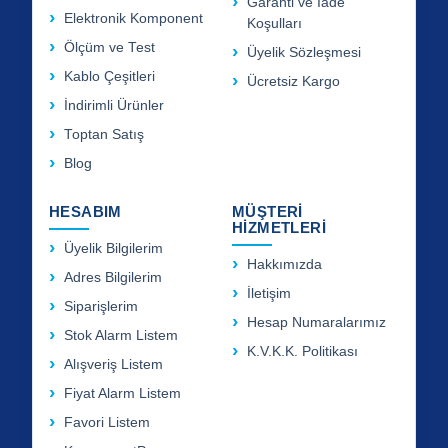
Garanti ve İade
Elektronik Komponent
Koşulları
Ölçüm ve Test
Üyelik Sözleşmesi
Kablo Çeşitleri
Ücretsiz Kargo
İndirimli Ürünler
Toptan Satış
Blog
HESABIM
MÜŞTERİ
HİZMETLERİ
Üyelik Bilgilerim
Hakkımızda
Adres Bilgilerim
İletişim
Siparişlerim
Hesap Numaralarımız
Stok Alarm Listem
K.V.K.K. Politikası
Alışveriş Listem
Fiyat Alarm Listem
Favori Listem