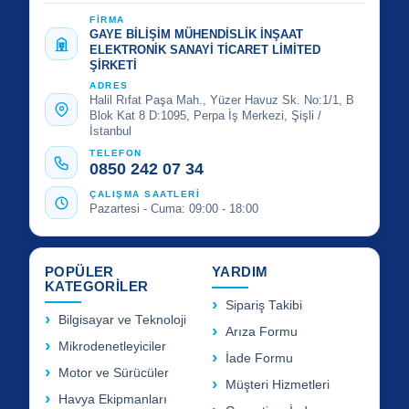
FİRMA
GAYE BİLİŞİM MÜHENDİSLİK İNŞAAT
ELEKTRONİK SANAYİ TİCARET LİMİTED
ŞİRKETİ
ADRES
Halil Rıfat Paşa Mah., Yüzer Havuz Sk. No:1/1, B
Blok Kat 8 D:1095, Perpa İş Merkezi, Şişli /
İstanbul
TELEFON
0850 242 07 34
ÇALIŞMA SAATLERİ
Pazartesi - Cuma: 09:00 - 18:00
POPÜLER
YARDIM
KATEGORİLER
Sipariş Takibi
Bilgisayar ve Teknoloji
Arıza Formu
Mikrodenetleyiciler
İade Formu
Motor ve Sürücüler
Müşteri Hizmetleri
Havya Ekipmanları