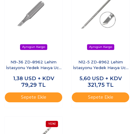
N9-36 ZD-8962 Lehim
N12-5 ZD-8962 Lehim
İstasyonu Yedek Havya Ucu
İstasyonu Yedek Havya Ucu
- 3.0 mm Düz Lehimleme
- 4.4 mm Balta Uç T12 Serisi
1,38
USD + KDV
5,60
USD + KDV
Ucu
79,29
TL
321,75
TL
Sepete Ekle
Sepete Ekle