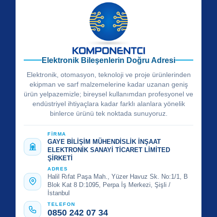
Elektronik Bileşenlerin Doğru Adresi
Elektronik, otomasyon, teknoloji ve proje ürünlerinden
ekipman ve sarf malzemelerine kadar uzanan geniş
ürün yelpazemizle; bireysel kullanımdan profesyonel ve
endüstriyel ihtiyaçlara kadar farklı alanlara yönelik
binlerce ürünü tek noktada sunuyoruz.
FİRMA
GAYE BİLİŞİM MÜHENDİSLİK İNŞAAT
ELEKTRONİK SANAYİ TİCARET LİMİTED
ŞİRKETİ
ADRES
Halil Rıfat Paşa Mah., Yüzer Havuz Sk. No:1/1, B
Blok Kat 8 D:1095, Perpa İş Merkezi, Şişli /
İstanbul
TELEFON
0850 242 07 34