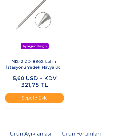
N12-2 ZD-8962 Lehim
İstasyonu Yedek Havya Ucu
- 0.2 mm Sivri Uç T12 Serisi
5,60
USD + KDV
321,75
TL
Sepete Ekle
Ürün Açıklaması
Ürün Yorumları