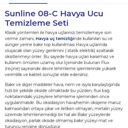
Sunline 08-C Havya Ucu
Temizleme Seti
Klasik yöntemleri ile havya uçlarınızı temizlemeye son
verme zamanı,
Havya uç temizliği
nde kullanılan su ve
sünger yerine bakır top kullanılması Havya uçlarında
oluşacak olan yüzey gerilimini ( statik elektrik) azaltarak
oksitlenmeyi önler. Bu sayede havya uçları kararmaz ve
kullanım ömürleri uzamış olur.İçerisinde bulunan Flux
(reçine) sayesinde devre lehimleme işlemlerinde yüksek
verimlilik ve kaliteli sonuçlar elde edersiniz.
Bakır ve diğer maddeler hava, nem ve ısıyla karşılaştığında
hızlı bir şekilde okside olmaktadır bu yüzden, flux bağ
noktalarındaki yüzeylere lehimleme işleminden önce
uygulanmalıdır. Bu oksidasyon hava/nemin oksijene maruz
kalmasından ortaya çıkar ve iletken olmayan, metalin yüzey
üzerinde lehimlenemediği bir hal alır.Bakır yüzeylerde
oksidasyon, parlak okside olmamış bakır yüzeyi mat ve
turuncu rengine dönüştürür.