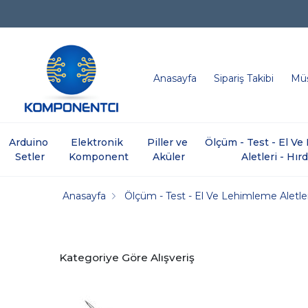
Anasayfa
Sipariş Takibi
Müş
Arduino 
Elektronik 
Piller ve 
Ölçüm - Test - El V
Setler
Komponent
Aküler
Aletleri - Hır
Anasayfa
Ölçüm - Test - El Ve Lehimleme Aletler
Kategoriye Göre Alışveriş