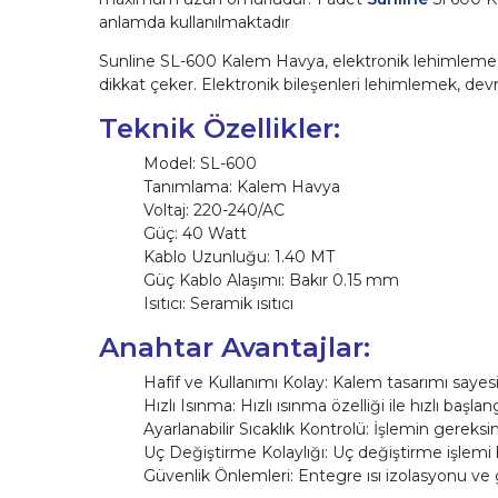
anlamda kullanılmaktadır
Sunline SL-600 Kalem Havya, elektronik lehimleme iş
dikkat çeker. Elektronik bileşenleri lehimlemek, dev
Teknik Özellikler:
Model: SL-600
Tanımlama: Kalem Havya
Voltaj: 220-240/AC
Güç: 40 Watt
Kablo Uzunluğu: 1.40 MT
Güç Kablo Alaşımı: Bakır 0.15 mm
Isıtıcı: Seramik ısıtıcı
Anahtar Avantajlar:
Hafif ve Kullanımı Kolay: Kalem tasarımı sayesi
Hızlı Isınma: Hızlı ısınma özelliği ile hızlı başlan
Ayarlanabilir Sıcaklık Kontrolü: İşlemin gerek
Uç Değiştirme Kolaylığı: Uç değiştirme işlemi b
Güvenlik Önlemleri: Entegre ısı izolasyonu ve g