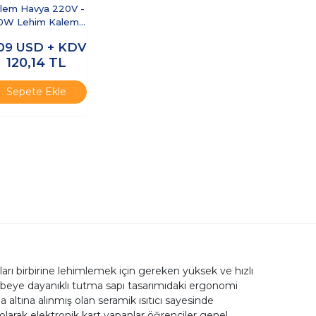
lem Havya 220V -
0W Lehim Kalemi
Havya Makinası
,09
USD + KDV
120,14
TL
Sepete Ekle
rı birbirine lehimlemek için gereken yüksek ve hızlı
darbeye dayanıklı tutma sapı tasarımıdaki ergonomi
 altına alınmış olan seramik ısıtıcı sayesinde
arak elektronik kart yapanlar öğrenciler genel