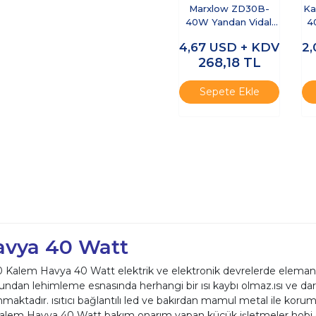
Marxlow ZD30B-
Ka
40W Yandan Vidalı
4
Kalem Havya
4,67
USD + KDV
2
268,18
TL
Sepete Ekle
avya 40 Watt
 Kalem Havya 40 Watt elektrik ve elektronik devrelerde elemanla
lduğundan lehimleme esnasında herhangi bir ısı kaybı olmaz.ısı ve 
aktadır. ısıtıcı bağlantılı led ve bakırdan mamul metal ile koruma
alem Havya 40 Watt bakım onarım yapan küçük işletmeler hobi ol