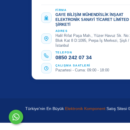
FİRMA
GAYE BİLİŞİM MÜHENDİSLİK İNŞAAT
ELEKTRONİK SANAYİ TİCARET LİMİTED
ŞİRKETİ
ADRES
Halil Rıfat Paşa Mah., Yüzer Havuz Sk. No:
Blok Kat 8 D:1095, Perpa İş Merkezi, Şişli /
İstanbul
TELEFON
0850 242 07 34
ÇALIŞMA SAATLERİ
Pazartesi - Cuma: 09:00 - 18:00
Türkiye'nin En Büyük
Elektronik Komponent
Satış Sitesi 