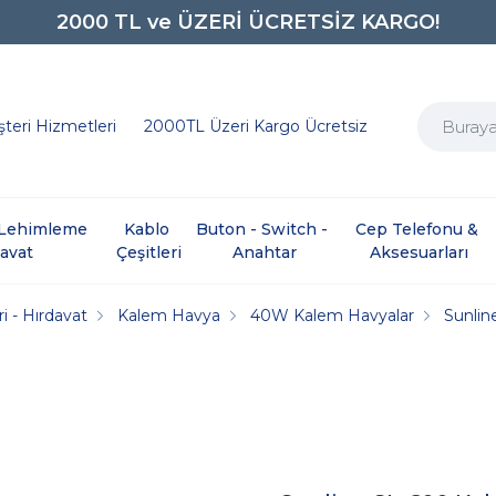
2000 TL ve ÜZERİ ÜCRETSİZ KARGO!
0850 242 0734
teri Hizmetleri
2000TL Üzeri Kargo Ücretsiz
e Lehimleme 
Kablo 
Buton - Switch - 
Cep Telefonu & 
davat
Çeşitleri
Anahtar
Aksesuarları
i - Hırdavat
Kalem Havya
40W Kalem Havyalar
Sunlin