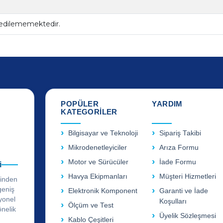
 edilememektedir.
POPÜLER
YARDIM
KATEGORİLER
Bilgisayar ve Teknoloji
Sipariş Takibi
Mikrodenetleyiciler
Arıza Formu
Motor ve Sürücüler
İade Formu
i
Havya Ekipmanları
Müşteri Hizmetleri
rinden
geniş
Elektronik Komponent
Garanti ve İade
yonel
Koşulları
Ölçüm ve Test
önelik
Üyelik Sözleşmesi
Kablo Çeşitleri