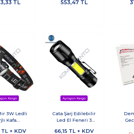
83,33
TL
553,47
TL
3
ir 3W Ledli
Cata Şarj Edilebilir
Dem
jlı Kafa
Led El Feneri 3
Gec
sı CT-9120
Fonksiyonlu CT-
Ken
0
TL + KDV
66,15
TL + KDV
8024