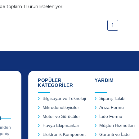
ide toplam
11
ürün listeleniyor.
1
POPÜLER
YARDIM
KATEGORİLER
Bilgisayar ve Teknoloji
Sipariş Takibi
Mikrodenetleyiciler
Arıza Formu
Motor ve Sürücüler
İade Formu
i
Havya Ekipmanları
Müşteri Hizmetleri
rinden
geniş
Elektronik Komponent
Garanti ve İade