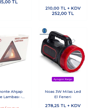
15,00
TL
210,00
TL + KDV
252,00
TL
onte Ahşap
Noas 3W Milas Led
e Lambası -
El Feneri
din Yap DIY
278,25
TL + KDV