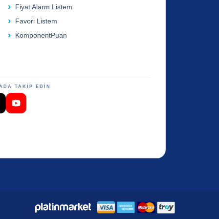
Fiyat Alarm Listem
Favori Listem
KomponentPuan
ADA TAKİP EDİN