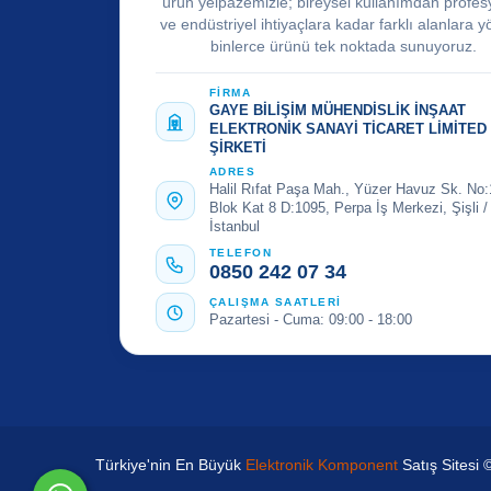
ürün yelpazemizle; bireysel kullanımdan profes
ve endüstriyel ihtiyaçlara kadar farklı alanlara y
binlerce ürünü tek noktada sunuyoruz.
FİRMA
GAYE BİLİŞİM MÜHENDİSLİK İNŞAAT
ELEKTRONİK SANAYİ TİCARET LİMİTED
ŞİRKETİ
ADRES
Halil Rıfat Paşa Mah., Yüzer Havuz Sk. No:
Blok Kat 8 D:1095, Perpa İş Merkezi, Şişli /
İstanbul
TELEFON
0850 242 07 34
ÇALIŞMA SAATLERİ
Pazartesi - Cuma: 09:00 - 18:00
Türkiye'nin En Büyük
Elektronik Komponent
Satış Sitesi 