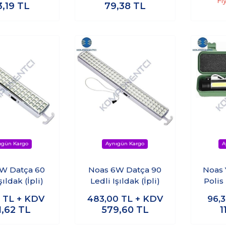
Fi
3,19
TL
79,38
TL
W Datça 60
Noas 6W Datça 90
Noas 
şıldak (İpli)
Ledli Işıldak (İpli)
Polis
Po
5
TL + KDV
483,00
TL + KDV
96,
1,62
TL
579,60
TL
1