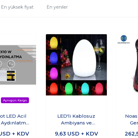
En yüksek fiyat
En yeniler
pot LED Acil
LED'li Kablosuz
Noas
Aydınlatma
Ambiyans ve
Ge
matürü
Aydınlatma Lambası
B
USD + KDV
9,63
USD + KDV
262,