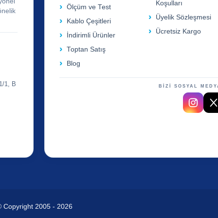
yonel
Koşulları
Ölçüm ve Test
önelik
Üyelik Sözleşmesi
Kablo Çeşitleri
Ücretsiz Kargo
İndirimli Ürünler
Toptan Satış
Blog
1/1, B
BİZİ SOSYAL MEDY
© Copyright 2005 - 2026