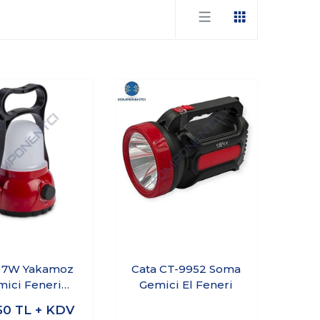
 7W Yakamoz
Cata CT-9952 Soma
mici Feneri
Gemici El Feneri
eyaz Işık
50
TL + KDV