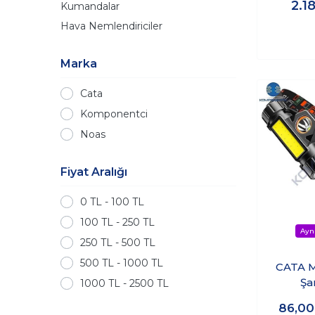
2.1
Kumandalar
Hava Nemlendiriciler
Marka
Cata
Komponentci
Noas
Fiyat Aralığı
0 TL - 100 TL
100 TL - 250 TL
250 TL - 500 TL
500 TL - 1000 TL
CATA M
Şar
1000 TL - 2500 TL
Lamba
86,0