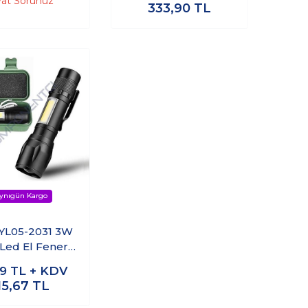
yat Sorunuz
333,90
TL
YL05-2031 3W
 Led El Feneri
lis Feneri
39
TL + KDV
15,67
TL