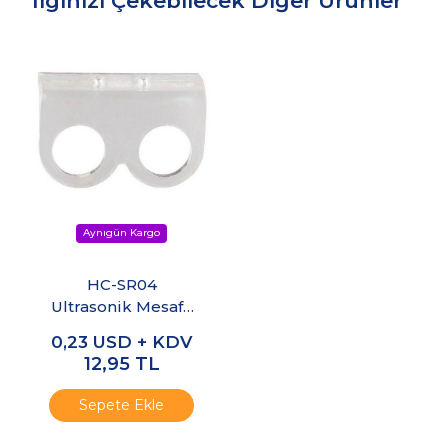
İlginizi Çekebilecek Diğer Ürünler
HC-SR04
Ultrasonik Mesafe
Sensörü Tutucu
0,23
USD + KDV
Şeffaf
12,95
TL
Sepete Ekle