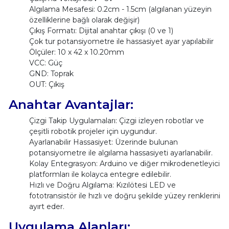
Algılama Mesafesi: 0.2cm - 1.5cm (algılanan yüzeyin
özelliklerine bağlı olarak değişir)
Çıkış Formatı: Dijital anahtar çıkışı (0 ve 1)
Çok tur potansiyometre ile hassasiyet ayar yapılabilir
Ölçüler: 10 x 42 x 10.20mm
VCC: Güç
GND: Toprak
OUT: Çıkış
Anahtar Avantajlar:
Çizgi Takip Uygulamaları: Çizgi izleyen robotlar ve
çeşitli robotik projeler için uygundur.
Ayarlanabilir Hassasiyet: Üzerinde bulunan
potansiyometre ile algılama hassasiyeti ayarlanabilir.
Kolay Entegrasyon: Arduino ve diğer mikrodenetleyici
platformları ile kolayca entegre edilebilir.
Hızlı ve Doğru Algılama: Kızılötesi LED ve
fototransistör ile hızlı ve doğru şekilde yüzey renklerini
ayırt eder.
Uygulama Alanları: