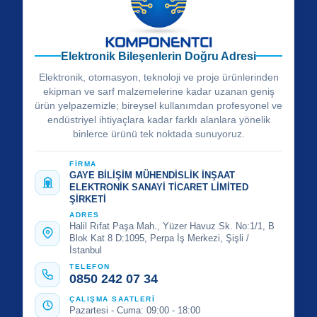
Elektronik Bileşenlerin Doğru Adresi
Elektronik, otomasyon, teknoloji ve proje ürünlerinden
ekipman ve sarf malzemelerine kadar uzanan geniş
ürün yelpazemizle; bireysel kullanımdan profesyonel ve
endüstriyel ihtiyaçlara kadar farklı alanlara yönelik
binlerce ürünü tek noktada sunuyoruz.
FİRMA
GAYE BİLİŞİM MÜHENDİSLİK İNŞAAT
ELEKTRONİK SANAYİ TİCARET LİMİTED
ŞİRKETİ
ADRES
Halil Rıfat Paşa Mah., Yüzer Havuz Sk. No:1/1, B
Blok Kat 8 D:1095, Perpa İş Merkezi, Şişli /
İstanbul
TELEFON
0850 242 07 34
ÇALIŞMA SAATLERİ
Pazartesi - Cuma: 09:00 - 18:00