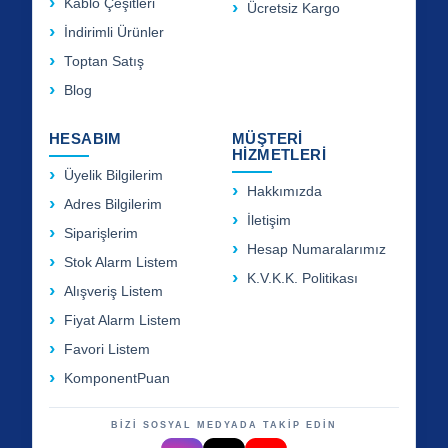
Kablo Çeşitleri
Ücretsiz Kargo
İndirimli Ürünler
Toptan Satış
Blog
HESABIM
MÜŞTERİ
HİZMETLERİ
Üyelik Bilgilerim
Hakkımızda
Adres Bilgilerim
İletişim
Siparişlerim
Hesap Numaralarımız
Stok Alarm Listem
K.V.K.K. Politikası
Alışveriş Listem
Fiyat Alarm Listem
Favori Listem
KomponentPuan
BİZİ SOSYAL MEDYADA TAKİP EDİN