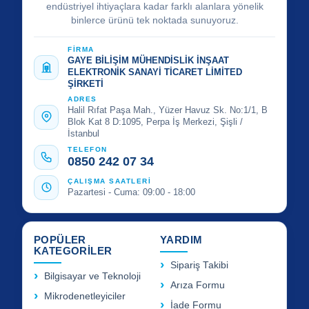
endüstriyel ihtiyaçlara kadar farklı alanlara yönelik
binlerce ürünü tek noktada sunuyoruz.
FİRMA
GAYE BİLİŞİM MÜHENDİSLİK İNŞAAT
ELEKTRONİK SANAYİ TİCARET LİMİTED
ŞİRKETİ
ADRES
Halil Rıfat Paşa Mah., Yüzer Havuz Sk. No:1/1, B
Blok Kat 8 D:1095, Perpa İş Merkezi, Şişli /
İstanbul
TELEFON
0850 242 07 34
ÇALIŞMA SAATLERİ
Pazartesi - Cuma: 09:00 - 18:00
POPÜLER
YARDIM
KATEGORİLER
Sipariş Takibi
Bilgisayar ve Teknoloji
Arıza Formu
Mikrodenetleyiciler
İade Formu