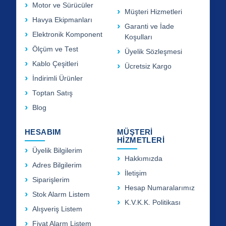
Motor ve Sürücüler
Müşteri Hizmetleri
Havya Ekipmanları
Garanti ve İade
Elektronik Komponent
Koşulları
Ölçüm ve Test
Üyelik Sözleşmesi
Kablo Çeşitleri
Ücretsiz Kargo
İndirimli Ürünler
Toptan Satış
Blog
HESABIM
MÜŞTERİ
HİZMETLERİ
Üyelik Bilgilerim
Hakkımızda
Adres Bilgilerim
İletişim
Siparişlerim
Hesap Numaralarımız
Stok Alarm Listem
K.V.K.K. Politikası
Alışveriş Listem
Fiyat Alarm Listem