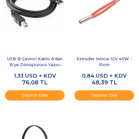
USB B Çevirici Kablo A'dan
Extruder Isıtıcısı 12V 40W -
B'ye Dönüştürücü Yazıcı
10cm
Kablosu - 1.5M
1,33
USD + KDV
0,84
USD + KDV
76,08
TL
48,39
TL
Sepete Ekle
Sepete Ekle