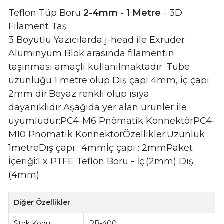
Teflon Tüp Boru
2-4mm - 1 Metre
- 3D
Filament Taş
3 Boyutlu Yazıcılarda j-head ile Exruder
Alüminyum Blok arasında filamentin
taşınması amaçlı kullanılmaktadır. Tube
uzunluğu 1 metre olup Dış çapı 4mm, iç çapı
2mm dir.Beyaz renkli olup ısıya
dayanıklıdır.Aşağıda yer alan ürünler ile
uyumludur:PC4-M6 Pnömatik KonnektörPC4-
M10 Pnömatik KonnektörÖzellikler:Uzunluk :
1metreDış çapı : 4mmİç çapı : 2mmPaket
İçeriği:1 x PTFE Teflon Boru - İç:(2mm) Dış:
(4mm)
Diğer Özellikler
Stok Kodu
RB-400