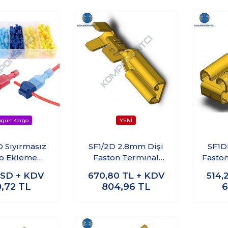
D Sıyırmasız
SF1/2D 2.8mm Dişi
SF1D
o Ekleme
Faston Terminal
Fasto
ali Seti 120
1000 Adet
SD + KDV
670,80
TL + KDV
514,
a Kutulu
0,72
TL
804,96
TL
6