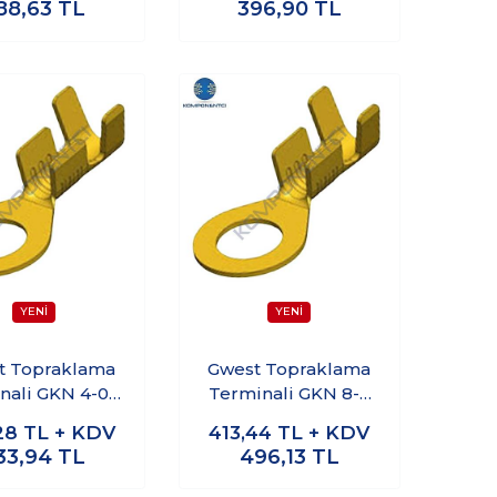
88,63
TL
396,90
TL
t Topraklama
Gwest Topraklama
nali GKN 4-04
Terminali GKN 8-8
 250 Adet
M8 150 Adet
28
TL + KDV
413,44
TL + KDV
33,94
TL
496,13
TL