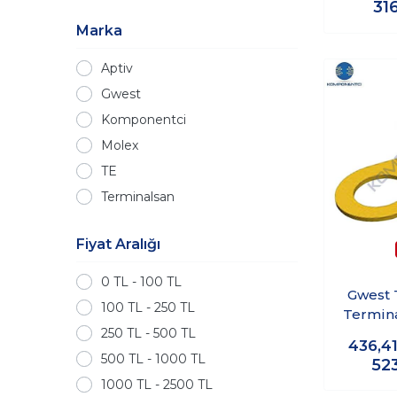
31
Marka
Aptiv
Gwest
Komponentci
Molex
TE
Terminalsan
Fiyat Aralığı
0 TL - 100 TL
Gwest 
100 TL - 250 TL
Termina
250 TL - 500 TL
M5 
436,4
500 TL - 1000 TL
52
1000 TL - 2500 TL