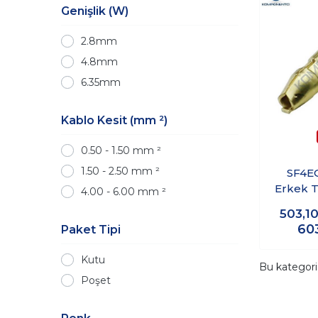
Genişlik (W)
2.8mm
4.8mm
6.35mm
Kablo Kesit (mm ²)
0.50 - 1.50 mm ²
1.50 - 2.50 mm ²
SF4EQ
Erkek T
4.00 - 6.00 mm ²
503,1
60
Paket Tipi
Kutu
Bu kategor
Poşet