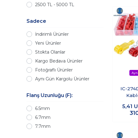
2500 TL - 5000 TL
Sadece
İndirimli Ürünler
Yeni Ürünler
Stokta Olanlar
Kargo Bedava Ürünler
Fotoğraflı Ürünler
Aynı Gün Kargolu Ürünler
IC-274
Flanş Uzunluğu (F):
Kabl
Termin
5,41
U
6.5mm
Parç
31
6.7mm
7.7mm