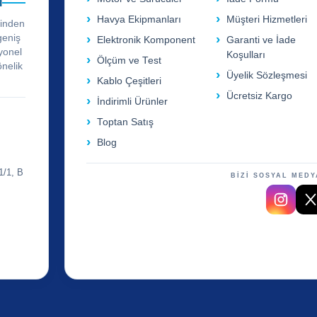
i
Havya Ekipmanları
Müşteri Hizmetleri
rinden
geniş
Elektronik Komponent
Garanti ve İade
yonel
Koşulları
Ölçüm ve Test
önelik
Üyelik Sözleşmesi
Kablo Çeşitleri
Ücretsiz Kargo
İndirimli Ürünler
Toptan Satış
Blog
1/1, B
BİZİ SOSYAL MEDY