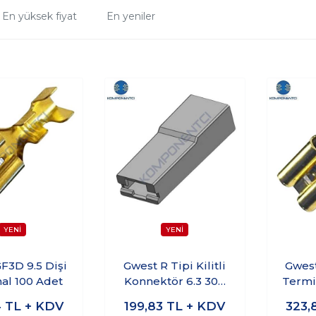
En yüksek fiyat
En yeniler
F3D 9.5 Dişi
Gwest R Tipi Kilitli
Gwest
al 100 Adet
Konnektör 6.3 300
Termi
Adet
6.
4
TL + KDV
199,83
TL + KDV
323,