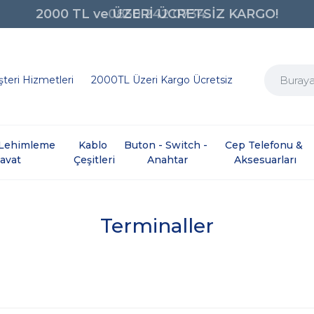
0850 242 0734
teri Hizmetleri
2000TL Üzeri Kargo Ücretsiz
e Lehimleme 
Kablo 
Buton - Switch - 
Cep Telefonu & 
davat
Çeşitleri
Anahtar
Aksesuarları
Terminaller