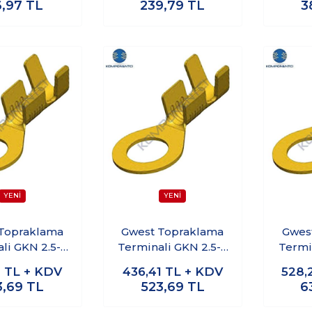
6,97
TL
239,79
TL
3
Topraklama
Gwest Topraklama
Gwes
li GKN 2.5-5
Terminali GKN 2.5-6
Termi
500 Adet
M6 500 Adet
M4
1
TL + KDV
436,41
TL + KDV
528,
3,69
TL
523,69
TL
6