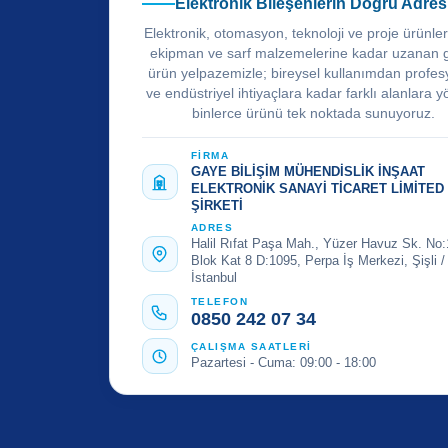
Elektronik Bileşenlerin Doğru Adres
Elektronik, otomasyon, teknoloji ve proje ürünle
ekipman ve sarf malzemelerine kadar uzanan 
ürün yelpazemizle; bireysel kullanımdan profes
ve endüstriyel ihtiyaçlara kadar farklı alanlara y
binlerce ürünü tek noktada sunuyoruz.
FİRMA
GAYE BİLİŞİM MÜHENDİSLİK İNŞAAT
ELEKTRONİK SANAYİ TİCARET LİMİTED
ŞİRKETİ
ADRES
Halil Rıfat Paşa Mah., Yüzer Havuz Sk. No:
Blok Kat 8 D:1095, Perpa İş Merkezi, Şişli /
İstanbul
TELEFON
0850 242 07 34
ÇALIŞMA SAATLERİ
Pazartesi - Cuma: 09:00 - 18:00