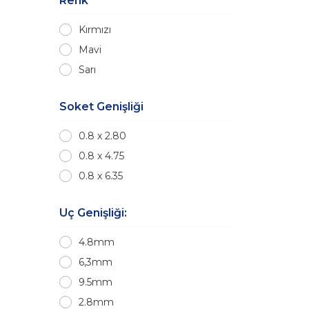
Renk
Kırmızı
Mavi
Sarı
Soket Genişliği
0.8 x 2.80
0.8 x 4.75
0.8 x 6.35
Uç Genişliği:
4.8mm
6,3mm
9.5mm
2.8mm