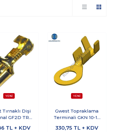
 Tırnaklı Dişi
Gwest Topraklama
nal GF2D TRK
Terminali GKN 10-10
3 300 Adet
M10 100 Adet
86
TL + KDV
330,75
TL + KDV