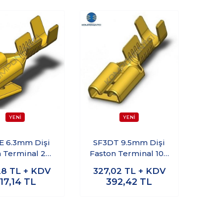
E 6.3mm Dişi
SF3DT 9.5mm Dişi
n Terminal 200
Faston Terminal 100
Adet
Adet
28
TL + KDV
327,02
TL + KDV
17,14
TL
392,42
TL