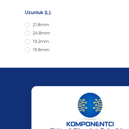
Uzunluk (L):
21.8mm
24.8mm
19.2mm
19.8mm