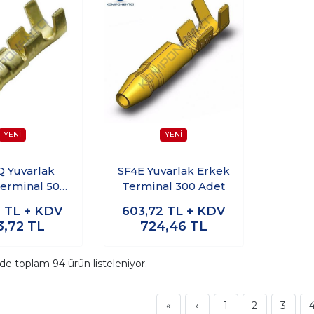
 Yuvarlak
SF4E Yuvarlak Erkek
erminal 500
Terminal 300 Adet
Adet
0
TL + KDV
603,72
TL + KDV
3,72
TL
724,46
TL
ide toplam
94
ürün listeleniyor.
«
‹
1
2
3