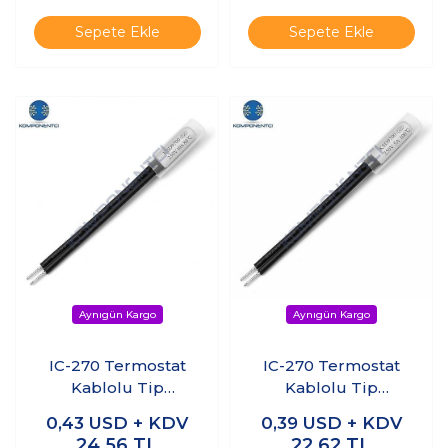
Sepete Ekle
Sepete Ekle
IC-270 Termostat
IC-270 Termostat
Kablolu Tip
Kablolu Tip
Normalde Kapalı
Normalde Kapalı
0,43
USD + KDV
0,39
USD + KDV
KSD9700 NC 10A 80C
KSD9700 NC 5A 100C
24,56
TL
22,62
TL