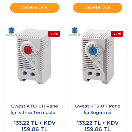
Sepete Ekle
Sepete Ekle
Gwest KTO-011 Pano
Gwest KTS-011 Pano
İçi Isıtma Termostatı
İçi Soğutma
(0 - 60°C) NC
Termostatı (0 - 60°C)
133,22
TL + KDV
133,22
TL + KDV
NO
159,86
TL
159,86
TL