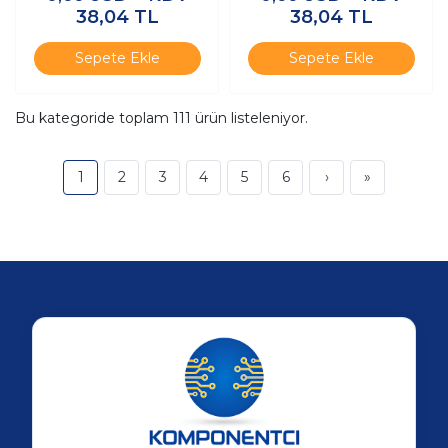
10A
38,04
TL
38,04
TL
Sepete Ekle
Sepete Ekle
Bu kategoride toplam
111
ürün listeleniyor.
1
2
3
4
5
6
›
»