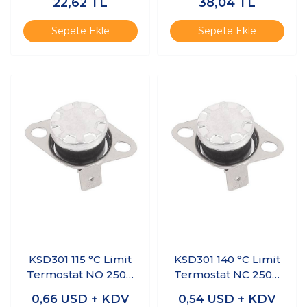
22,62
TL
38,04
TL
Sepete Ekle
Sepete Ekle
KSD301 115 °C Limit
KSD301 140 °C Limit
Termostat NO 250V
Termostat NC 250V
10A
10A
0,66
USD + KDV
0,54
USD + KDV