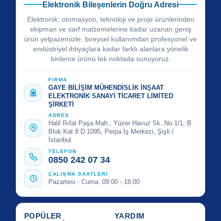
Elektronik Bileşenlerin Doğru Adresi
Elektronik, otomasyon, teknoloji ve proje ürünlerinden
ekipman ve sarf malzemelerine kadar uzanan geniş
ürün yelpazemizle; bireysel kullanımdan profesyonel ve
endüstriyel ihtiyaçlara kadar farklı alanlara yönelik
binlerce ürünü tek noktada sunuyoruz.
FİRMA
GAYE BİLİŞİM MÜHENDİSLİK İNŞAAT
ELEKTRONİK SANAYİ TİCARET LİMİTED
ŞİRKETİ
ADRES
Halil Rıfat Paşa Mah., Yüzer Havuz Sk. No:1/1, B
Blok Kat 8 D:1095, Perpa İş Merkezi, Şişli /
İstanbul
TELEFON
0850 242 07 34
ÇALIŞMA SAATLERİ
Pazartesi - Cuma: 09:00 - 18:00
POPÜLER
YARDIM