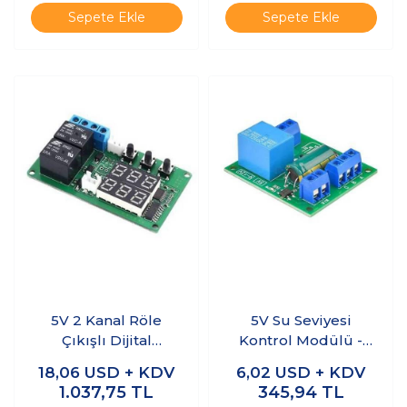
Sepete Ekle
Sepete Ekle
5V 2 Kanal Röle
5V Su Seviyesi
Çıkışlı Dijital
Kontrol Modülü -
Termostat -
Röle Çıkışlı
18,06
USD + KDV
6,02
USD + KDV
Kırmızı/Yeşil
1.037,75
TL
345,94
TL