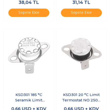
38,04
TL
31,14
TL
Sepete Ekle
Sepete Ekle
KSD301 185 °C
KSD301 20 °C Limit
Seramik Limit
Termostat NO 250V
Termostat NC 250V
10A
0,66
USD + KDV
0,66
USD + KDV