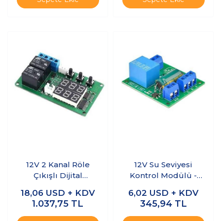
12V 2 Kanal Röle
12V Su Seviyesi
Çıkışlı Dijital
Kontrol Modülü -
Termostat -
Röle Çıkışlı
18,06
USD + KDV
6,02
USD + KDV
Kırmızı/Yeşil
1.037,75
TL
345,94
TL