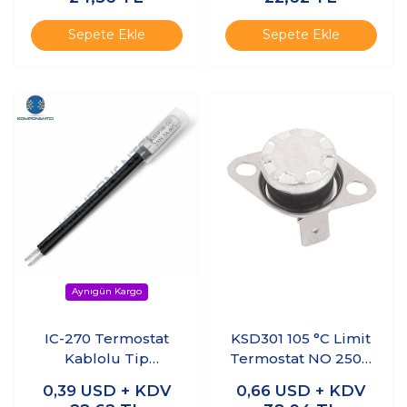
Sepete Ekle
Sepete Ekle
IC-270 Termostat
KSD301 105 °C Limit
Kablolu Tip
Termostat NO 250V
Normalde Kapalı
10A
0,39
USD + KDV
0,66
USD + KDV
KSD9700 NC 5A 60C